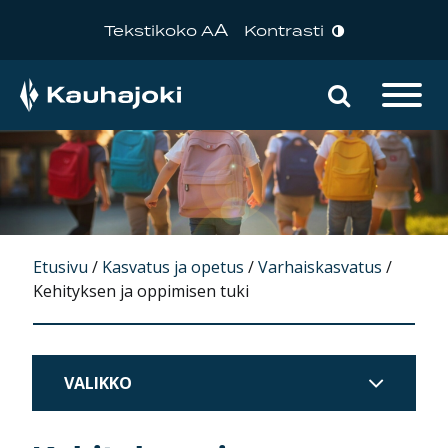
A
Tekstikoko A
Kontrasti
Hae sivu
Päävalikko
Etusivu
/
Kasvatus ja opetus
/
Varhaiskasvatus
/
Kehityksen ja oppimisen tuki
VALIKKO