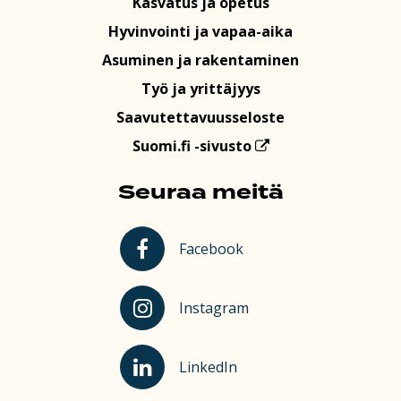
Kasvatus ja opetus
Hyvinvointi ja vapaa-aika
Asuminen ja rakentaminen
Työ ja yrittäjyys
Saavutettavuusseloste
Suomi.fi -sivusto
Seuraa meitä
Kauhajoki Facebookissa
Facebook
Kauhajoki Instagramissa
Instagram
Kauhajoki LinkedInissä
LinkedIn