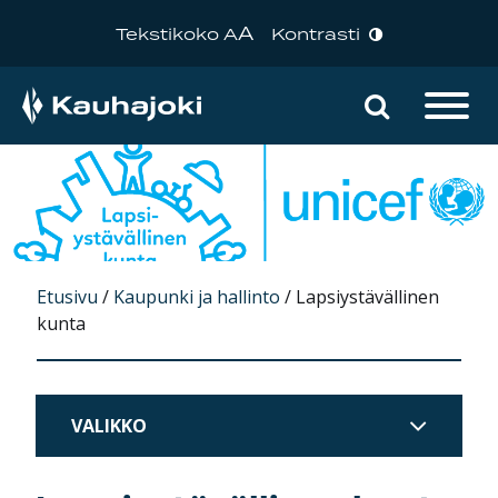
A
Tekstikoko A
Kontrasti
Hae sivu
Päävalikko
Etusivu
/
Kaupunki ja hallinto
/
Lapsiystävällinen
kunta
VALIKKO