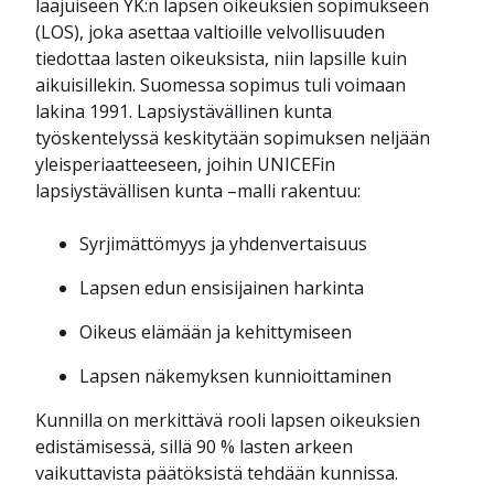
laajuiseen YK:n lapsen oikeuksien sopimukseen
(LOS), joka asettaa valtioille velvollisuuden
tiedottaa lasten oikeuksista, niin lapsille kuin
aikuisillekin. Suomessa sopimus tuli voimaan
lakina 1991. Lapsiystävällinen kunta
työskentelyssä keskitytään sopimuksen neljään
yleisperiaatteeseen, joihin UNICEFin
lapsiystävällisen kunta –malli rakentuu:
Syrjimättömyys ja yhdenvertaisuus
Lapsen edun ensisijainen harkinta
Oikeus elämään ja kehittymiseen
Lapsen näkemyksen kunnioittaminen
Kunnilla on merkittävä rooli lapsen oikeuksien
edistämisessä, sillä 90 % lasten arkeen
vaikuttavista päätöksistä tehdään kunnissa.