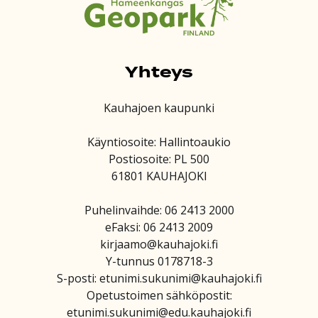
Yhteys
Kauhajoen kaupunki
Käyntiosoite: Hallintoaukio
Postiosoite: PL 500
61801 KAUHAJOKI
Puhelinvaihde: 06 2413 2000
eFaksi: 06 2413 2009
kirjaamo@kauhajoki.fi
Y-tunnus 0178718-3
S-posti: etunimi.sukunimi@kauhajoki.fi
Opetustoimen sähköpostit:
etunimi.sukunimi@edu.kauhajoki.fi