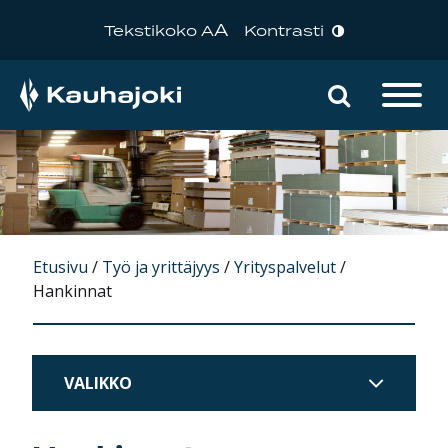
A
Tekstikoko A
Kontrasti
Hae sivu
Päävalikko
Etusivu
/
Työ ja yrittäjyys
/
Yrityspalvelut
/
Hankinnat
VALIKKO