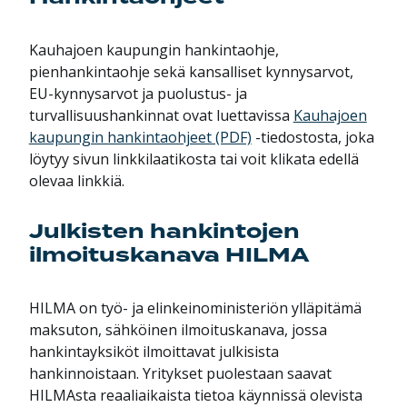
Kauhajoen kaupungin hankintaohje,
pienhankintaohje sekä kansalliset kynnysarvot,
EU-kynnysarvot ja puolustus- ja
turvallisuushankinnat ovat luettavissa
Kauhajoen
kaupungin hankintaohjeet (PDF)
-tiedostosta, joka
löytyy sivun linkkilaatikosta tai voit klikata edellä
olevaa linkkiä.
Julkisten hankintojen
ilmoituskanava HILMA
HILMA on työ- ja elinkeinoministeriön ylläpitämä
maksuton, sähköinen ilmoituskanava, jossa
hankintayksiköt ilmoittavat julkisista
hankinnoistaan. Yritykset puolestaan saavat
HILMAsta reaaliaikaista tietoa käynnissä olevista