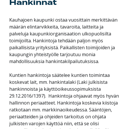
Hankinnat
Kauhajoen kaupunki ostaa vuosittain merkittävän
määrän elintarvikkeita, tavaroita, laitteita ja
palveluja kaupunkiorganisaation ulkopuolisilta
toimijoilta. Hankintoja tehdään paljon myös
paikallisista yrityksistä. Paikallisten toimijoiden ja
kaupungin yhteistyölle tarjoutuu monia
mahdollisuuksia hankintakilpailutuksissa.
Kuntien hankintoja säätelee kuntien toimintaa
koskevat lait, mm. hankintalaki (Laki julkisista
hankinnoista ja käyttöoikeussopimuksista
29.12.2016/1397). Hankintoja ohjaavat myös hyvän
hallinnon periaatteet. Hankintoja koskevia kiistoja
ratkotaan mm. markkinaoikeudessa. Sääntöjen,
periaatteiden ja ohjeiden tarkoitus on ohjata
julkisten varojen käyttöä niin, että se olisi