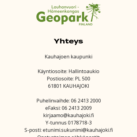
Yhteys
Kauhajoen kaupunki
Käyntiosoite: Hallintoaukio
Postiosoite: PL 500
61801 KAUHAJOKI
Puhelinvaihde: 06 2413 2000
eFaksi: 06 2413 2009
kirjaamo@kauhajoki.fi
Y-tunnus 0178718-3
S-posti: etunimi.sukunimi@kauhajoki.fi