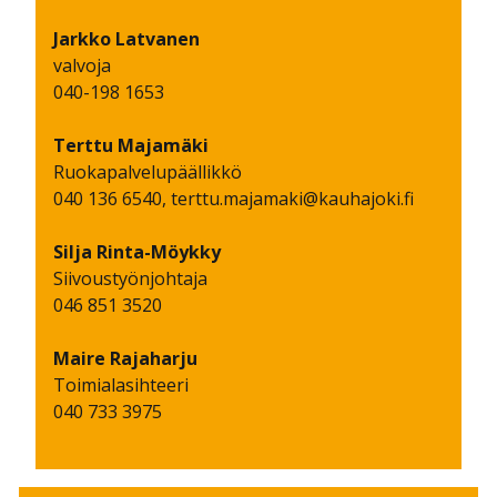
Jarkko
Latvanen
valvoja
040-198 1653
Terttu
Majamäki
Ruokapalvelupäällikkö
040 136 6540, terttu.majamaki@kauhajoki.fi
Silja
Rinta-Möykky
Siivoustyönjohtaja
046 851 3520
Maire
Rajaharju
Toimialasihteeri
040 733 3975