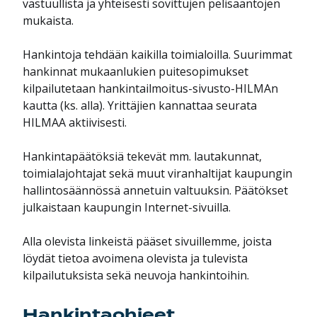
vastuullista ja yhteisesti sovittujen pelisääntöjen
mukaista.
Hankintoja tehdään kaikilla toimialoilla. Suurimmat
hankinnat mukaanlukien puitesopimukset
kilpailutetaan hankintailmoitus-sivusto-HILMAn
kautta (ks. alla). Yrittäjien kannattaa seurata
HILMAA aktiivisesti.
Hankintapäätöksiä tekevät mm. lautakunnat,
toimialajohtajat sekä muut viranhaltijat kaupungin
hallintosäännössä annetuin valtuuksin. Päätökset
julkaistaan kaupungin Internet-sivuilla.
Alla olevista linkeistä pääset sivuillemme, joista
löydät tietoa avoimena olevista ja tulevista
kilpailutuksista sekä neuvoja hankintoihin.
Hankintaohjeet