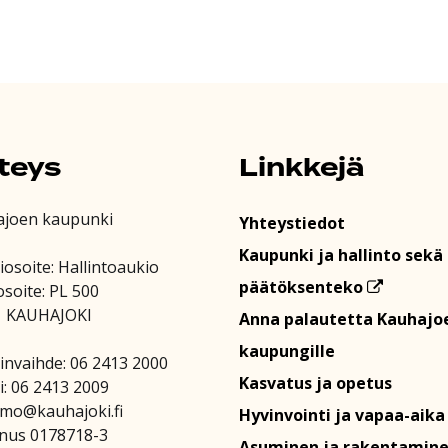
teys
Linkkejä
ajoen kaupunki
Yhteystiedot
Kaupunki ja hallinto sekä
iosoite: Hallintoaukio
päätöksenteko
osoite: PL 500
1 KAUHAJOKI
Anna palautetta Kauhajo
kaupungille
invaihde: 06 2413 2000
Kasvatus ja opetus
i: 06 2413 2009
amo@kauhajoki.fi
Hyvinvointi ja vapaa-aika
nus 0178718-3
Asuminen ja rakentamin