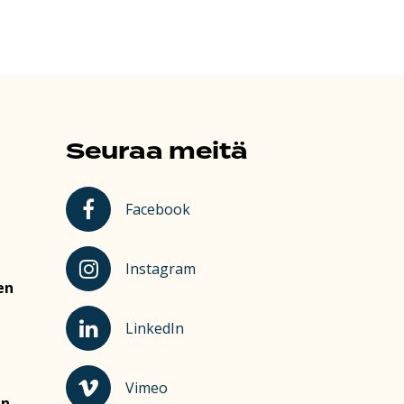
Seuraa meitä
Kauhajoki Facebookissa
Facebook
Kauhajoki Instagramissa
Instagram
en
Kauhajoki LinkedInissä
LinkedIn
Kauhajoki Vimeossa
Vimeo
en