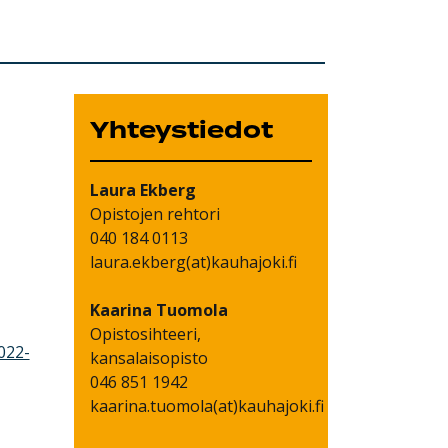
Yhteystiedot
Laura
Ekberg
Opistojen rehtori
040 184 0113
laura.ekberg(at)kauhajoki.fi
Kaarina
Tuomola
Opistosihteeri,
022-
kansalaisopisto
046 851 1942
kaarina.tuomola(at)kauhajoki.fi