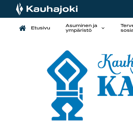
Asuminen ja
Terv
Etusivu
Päävalikko
ympäristö
sosi