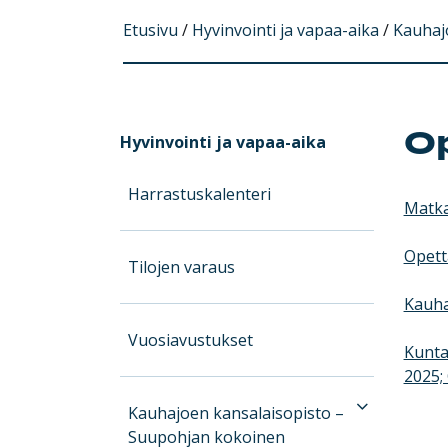
Etusivu
/
Hyvinvointi ja vapaa-aika
/
Kauhaj
Op
Hyvinvointi ja vapaa-aika
Harrastuskalenteri
Matk
Opett
Tilojen varaus
Kauha
Vuosiavustukset
Kunta
2025; 
Kauhajoen kansalaisopisto –
Suupohjan kokoinen