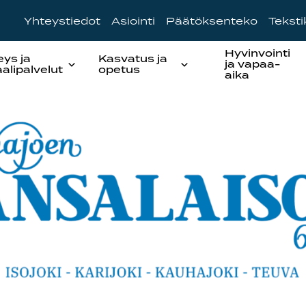
Yhteystiedot
Asiointi
Päätöksenteko
Tekst
Hyvinvointi
eys ja
Kasvatus ja
ja vapaa-
aalipalvelut
opetus
aika