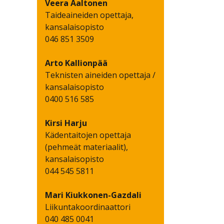
Veera
Aaltonen
Taideaineiden opettaja,
kansalaisopisto
046 851 3509
Arto
Kallionpää
Teknisten aineiden opettaja /
kansalaisopisto
0400 516 585
Kirsi
Harju
Kädentaitojen opettaja
(pehmeät materiaalit),
kansalaisopisto
044 545 5811
Mari
Kiukkonen-Gazdali
Liikuntakoordinaattori
040 485 0041