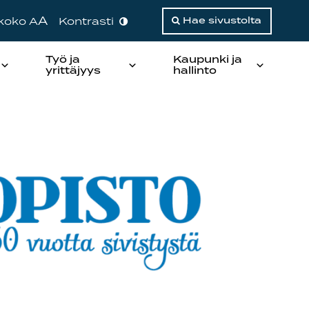
A
ikoko A
Kontrasti
Hae sivustolta
Työ ja
Kaupunki ja
yrittäjyys
hallinto