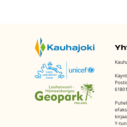
Yh
Kauh
Käynt
Posti
6180
Puhel
eFaks
kirja
Y-tun