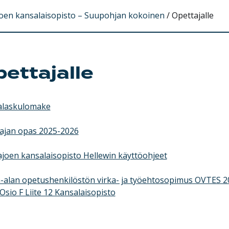
oen kansalaisopisto – Suupohjan kokoinen
/
Opettajalle
ettajalle
alaskulomake
ajan opas 2025-2026
joen kansalaisopisto Hellewin käyttöohjeet
-alan opetushenkilöstön virka- ja työehtosopimus OVTES 2
Osio F Liite 12 Kansalaisopisto