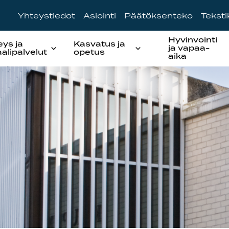
Yhteystiedot
Asiointi
Päätöksenteko
Tekst
Hyvinvointi
eys ja
Kasvatus ja
ja vapaa-
aalipalvelut
opetus
aika