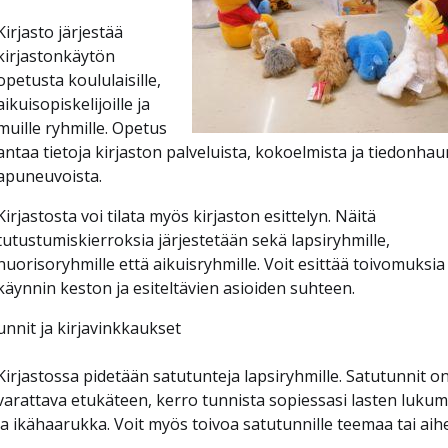
Kirjasto järjestää
kirjastonkäytön
opetusta koululaisille,
aikuisopiskelijoille ja
muille ryhmille. Opetus
antaa tietoja kirjaston palveluista, kokoelmista ja tiedonhau
apuneuvoista.
Kirjastosta voi tilata myös kirjaston esittelyn. Näitä
tutustumiskierroksia järjestetään sekä lapsiryhmille,
nuorisoryhmille että aikuisryhmille. Voit esittää toivomuksia
käynnin keston ja esiteltävien asioiden suhteen.
unnit ja kirjavinkkaukset
Kirjastossa pidetään satutunteja lapsiryhmille. Satutunnit o
varattava etukäteen, kerro tunnista sopiessasi lasten luku
ja ikähaarukka. Voit myös toivoa satutunnille teemaa tai aihe