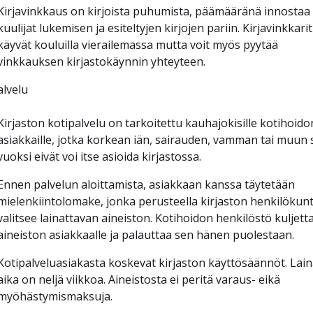
Kirjavinkkaus on kirjoista puhumista, päämääränä innostaa
kuulijat lukemisen ja esiteltyjen kirjojen pariin. Kirjavinkkarit
käyvät kouluilla vierailemassa mutta voit myös pyytää
vinkkauksen kirjastokäynnin yhteyteen.
alvelu
Kirjaston kotipalvelu on tarkoitettu kauhajokisille kotihoido
asiakkaille, jotka korkean iän, sairauden, vamman tai muun 
vuoksi eivät voi itse asioida kirjastossa.
Ennen palvelun aloittamista, asiakkaan kanssa täytetään
mielenkiintolomake, jonka perusteella kirjaston henkilökun
valitsee lainattavan aineiston. Kotihoidon henkilöstö kuljett
aineiston asiakkaalle ja palauttaa sen hänen puolestaan.
Kotipalveluasiakasta koskevat kirjaston käyttösäännöt. Lain
aika on neljä viikkoa. Aineistosta ei peritä varaus- eikä
myöhästymismaksuja.