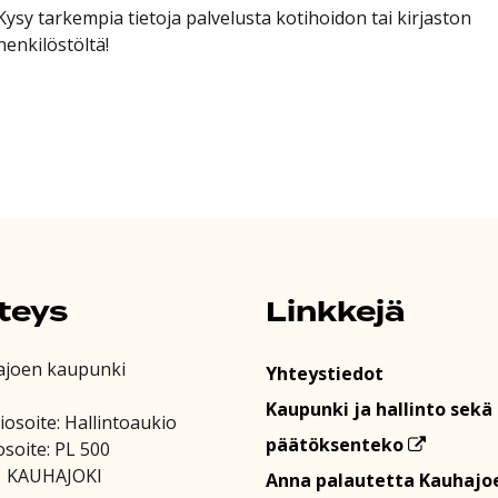
Kysy tarkempia tietoja palvelusta kotihoidon tai kirjaston
henkilöstöltä!
teys
Linkkejä
ajoen kaupunki
Yhteystiedot
Kaupunki ja hallinto sekä
iosoite: Hallintoaukio
päätöksenteko
osoite: PL 500
1 KAUHAJOKI
Anna palautetta Kauhajo