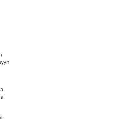
n
syyn
ta
aa
a-