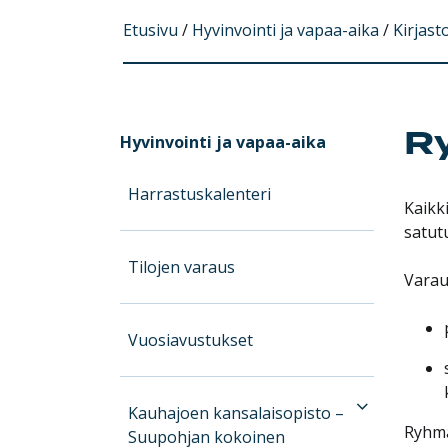
Etusivu
/
Hyvinvointi ja vapaa-aika
/
Kirjast
Ry
Hyvinvointi ja vapaa-aika
Harrastuskalenteri
Kaikk
satut
Tilojen varaus
Varau
Vuosiavustukset
Kauhajoen kansalaisopisto –
Ryhm
Suupohjan kokoinen