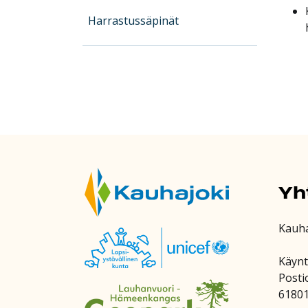
Harrastussäpinät
Yh
Kauh
Käynt
Posti
6180