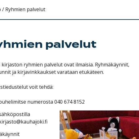
o
/
Ryhmien palvelut
hmien palvelut
i kirjaston ryhmien palvelut ovat ilmaisia. Ryhmäkäynnit,
unnit ja kirjavinkkaukset varataan etukäteen.
stiedustelut voit tehdä:
puhelimitse numerosta 040 674 8152
sähköpostilla
kirjasto@kauhajoki.fi
äkäynnit