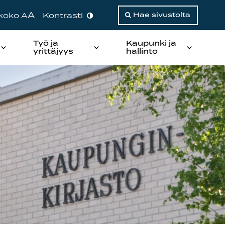
A
ikoko A
Kontrasti
Hae sivustolta
Työ ja
Kaupunki ja
yrittäjyys
hallinto