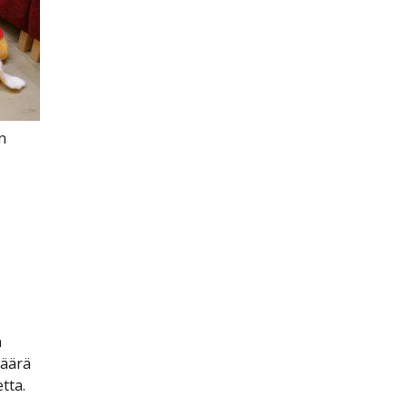
n
n
määrä
tta.