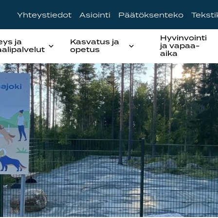
Yhteystiedot
Asiointi
Päätöksenteko
Tekst
Hyvinvointi
eys ja
Kasvatus ja
ja vapaa-
aalipalvelut
opetus
aika