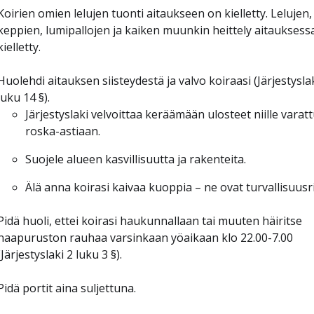
Koirien omien lelujen tuonti aitaukseen on kielletty. Lelujen,
keppien, lumipallojen ja kaiken muunkin heittely aitauksess
kielletty.
Huolehdi aitauksen siisteydestä ja valvo koiraasi (Järjestysla
luku 14 §).
Järjestyslaki velvoittaa keräämään ulosteet niille varat
roska-astiaan.
Suojele alueen kasvillisuutta ja rakenteita.
Älä anna koirasi kaivaa kuoppia – ne ovat turvallisuusri
Pidä huoli, ettei koirasi haukunnallaan tai muuten häiritse
naapuruston rauhaa varsinkaan yöaikaan klo 22.00-7.00
(Järjestyslaki 2 luku 3 §).
Pidä portit aina suljettuna.