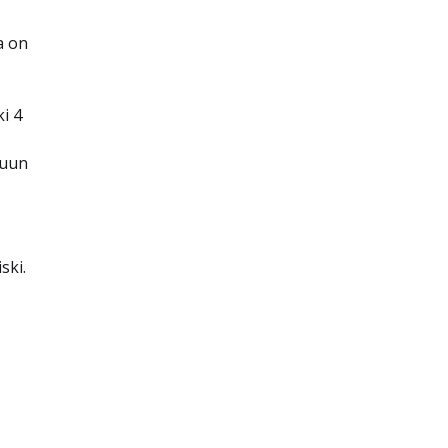
a on
ki 4
tuun
ski.