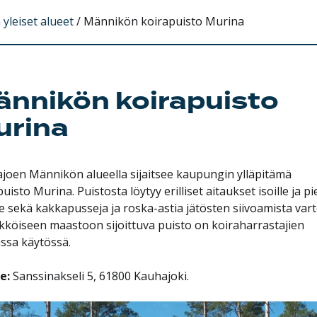
 yleiset alueet
/
Männikön koirapuisto Murina
nnikön koirapuisto
urina
joen Männikön alueella sijaitsee kaupungin ylläpitämä
uisto Murina. Puistosta löytyy erilliset aitaukset isoille ja pie
le sekä kakkapusseja ja roska-astia jätösten siivoamista vart
kköiseen maastoon sijoittuva puisto on koiraharrastajien
ssa käytössä.
e:
Sanssinakseli 5, 61800 Kauhajoki.