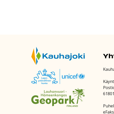
Yh
Kauh
Käynt
Posti
6180
Puhel
eFaks