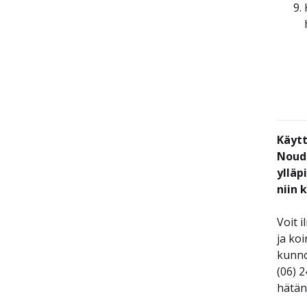
Käytt
Noud
ylläp
niin k
Voit i
ja ko
kunno
(06) 
hätän