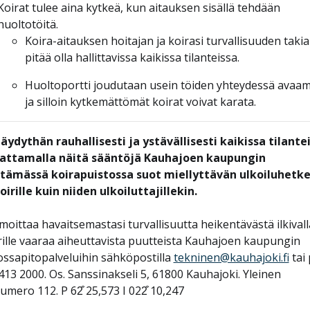
Koirat tulee aina kytkeä, kun aitauksen sisällä tehdään
huoltotöitä.
Koira-aitauksen hoitajan ja koirasi turvallisuuden takia
pitää olla hallittavissa kaikissa tilanteissa.
Huoltoportti joudutaan usein töiden yhteydessä avaa
ja silloin kytkemättömät koirat voivat karata.
äydythän rauhallisesti ja ystävällisesti kaikissa tilantei
attamalla näitä sääntöjä Kauhajoen kaupungin
itämässä koirapuistossa suot miellyttävän ulkoiluhetk
oirille kuin niiden ulkoiluttajillekin.
lmoittaa havaitsemastasi turvallisuutta heikentävästä ilkival
irille vaaraa aiheuttavista puutteista Kauhajoen kaupungin
ssapitopalveluihin sähköpostilla
tekninen@kauhajoki.fi
tai 
2413 2000. Os. Sanssinakseli 5, 61800 Kauhajoki.
Yleinen
umero 112.
P 62͒ 25,573 I 022͒ 10,247