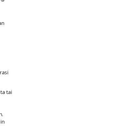
an
rasi
ta tai
n.
in