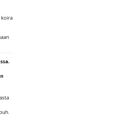
 koira
maan
ssa.
en
lasta
puh.