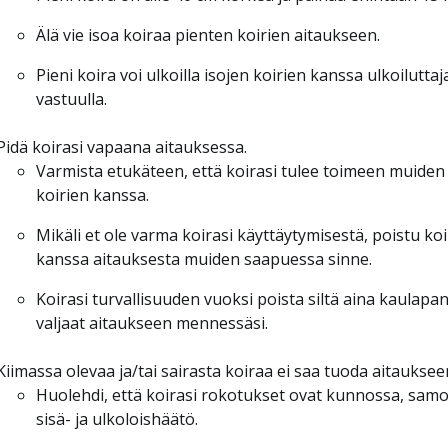
Älä vie isoa koiraa pienten koirien aitaukseen.
Pieni koira voi ulkoilla isojen koirien kanssa ulkoiluttaj
vastuulla.
Pidä koirasi vapaana aitauksessa.
Varmista etukäteen, että koirasi tulee toimeen muiden
koirien kanssa.
Mikäli et ole varma koirasi käyttäytymisestä, poistu koi
kanssa aitauksesta muiden saapuessa sinne.
Koirasi turvallisuuden vuoksi poista siltä aina kaulapan
valjaat aitaukseen mennessäsi.
Kiimassa olevaa ja/tai sairasta koiraa ei saa tuoda aitauksee
Huolehdi, että koirasi rokotukset ovat kunnossa, samo
sisä- ja ulkoloishäätö.