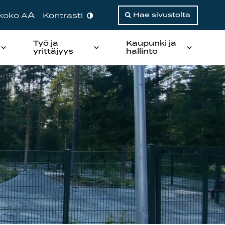
A
ikoko A
Kontrasti
Hae sivustolta
Työ ja
Kaupunki ja
yrittäjyys
hallinto