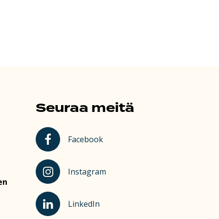
Seuraa meitä
Kauhajoki Facebookissa
Facebook
Kauhajoki Instagramissa
Instagram
en
Kauhajoki LinkedInissä
LinkedIn