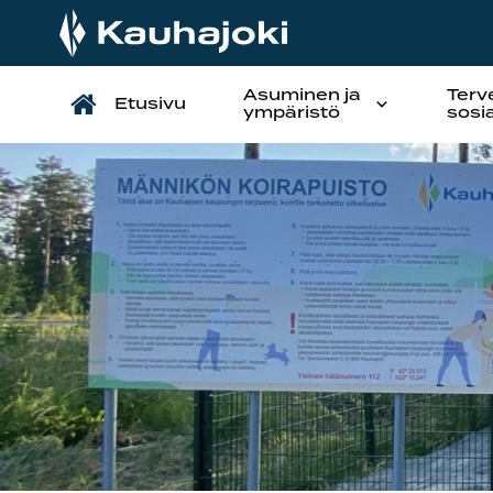
Asuminen ja
Terv
Etusivu
Päävalikko
ympäristö
sosi