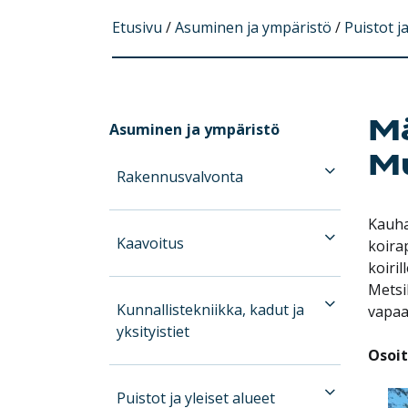
Etusivu
/
Asuminen ja ympäristö
/
Puistot ja
Mä
Asuminen ja ympäristö
M
Rakennusvalvonta
Kauha
Kaavoitus
koirap
koiril
Metsi
Kunnallistekniikka, kadut ja
vapaa
yksityistiet
Osoit
Puistot ja yleiset alueet