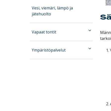
Vesi, viemäri, lämpö ja
jätehuolto
Sä
Vapaat tontit
Männi
tarkoi
Ympäristöpalvelut