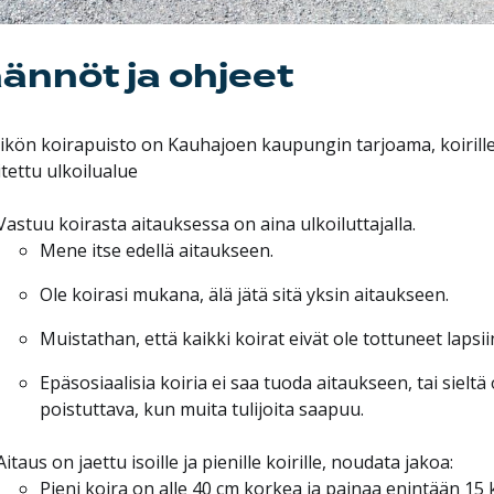
ännöt ja ohjeet
kön koirapuisto on Kauhajoen kaupungin tarjoama, koirill
tettu ulkoilualue
Vastuu koirasta aitauksessa on aina ulkoiluttajalla.
Mene itse edellä aitaukseen.
Ole koirasi mukana, älä jätä sitä yksin aitaukseen.
Muistathan, että kaikki koirat eivät ole tottuneet lapsii
Epäsosiaalisia koiria ei saa tuoda aitaukseen, tai sieltä
poistuttava, kun muita tulijoita saapuu.
Aitaus on jaettu isoille ja pienille koirille, noudata jakoa:
Pieni koira on alle 40 cm korkea ja painaa enintään 15 