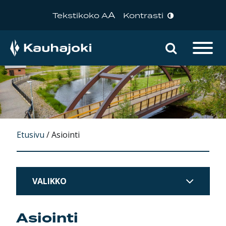
A
Tekstikoko A
Kontrasti
Hae sivu
Päävalikko
Etusivu
/
Asiointi
VALIKKO
Asiointi