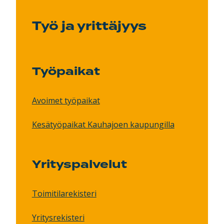
Työ ja yrittäjyys
Työpaikat
Avoimet työpaikat
Kesätyöpaikat Kauhajoen kaupungilla
Yrityspalvelut
Toimitilarekisteri
Yritysrekisteri