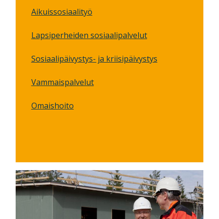
Aikuissosiaalityö
Lapsiperheiden sosiaalipalvelut
Sosiaalipäivystys- ja kriisipäivystys
Vammaispalvelut
Omaishoito