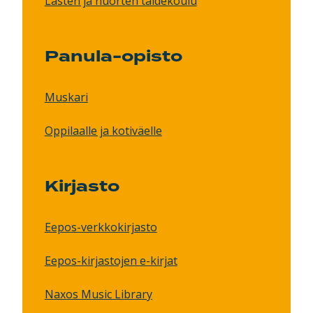
Lasten ja nuorten taidekoulu
Panula-opisto
Muskari
Oppilaalle ja kotiväelle
Kirjasto
Eepos-verkkokirjasto
Eepos-kirjastojen e-kirjat
Naxos Music Library