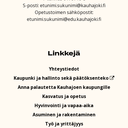
S-posti: etunimi.sukunimi@kauhajoki.fi
Opetustoimen sähköpostit:
etunimi.sukunimi@edu.kauhajoki.fi
Linkkejä
Yhteystiedot
Kaupunki ja hallinto sekä päätöksenteko
Anna palautetta Kauhajoen kaupungille
Kasvatus ja opetus
Hyvinvointi ja vapaa-aika
Asuminen ja rakentaminen
Työ ja yrittäjyys