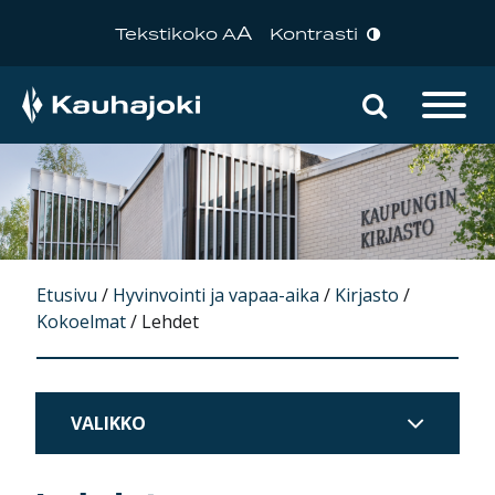
A
Tekstikoko A
Kontrasti
Hae sivu
Päävalikko
Etusivu
/
Hyvinvointi ja vapaa-aika
/
Kirjasto
/
Kokoelmat
/
Lehdet
VALIKKO