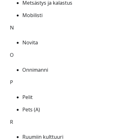
Metsästys ja kalastus
Mobilisti
N
Novita
O
Onnimanni
P
Pelit
Pets (A)
R
Ruumiin kulttuuri