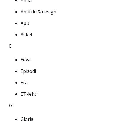
Anna
Antiikki & design
Apu
Askel
E
Eeva
Episodi
Erä
ET-lehti
G
Gloria