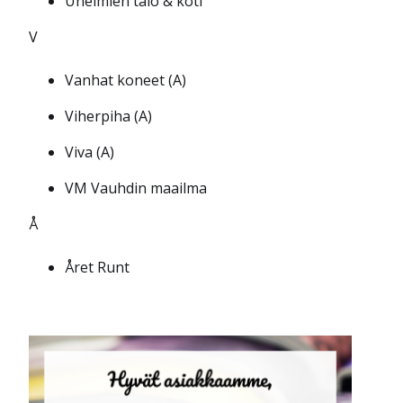
Unelmien talo & koti
V
Vanhat koneet (A)
Viherpiha (A)
Viva (A)
VM Vauhdin maailma
Å
Året Runt