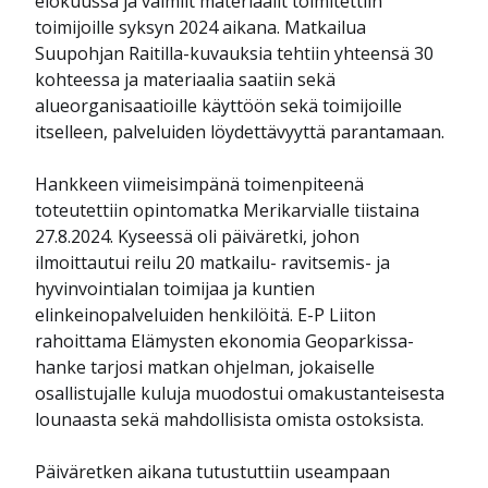
elokuussa ja valmiit materiaalit toimitettiin
toimijoille syksyn 2024 aikana. Matkailua
Suupohjan Raitilla-kuvauksia tehtiin yhteensä 30
kohteessa ja materiaalia saatiin sekä
alueorganisaatioille käyttöön sekä toimijoille
itselleen, palveluiden löydettävyyttä parantamaan.
Hankkeen viimeisimpänä toimenpiteenä
toteutettiin opintomatka Merikarvialle tiistaina
27.8.2024. Kyseessä oli päiväretki, johon
ilmoittautui reilu 20 matkailu- ravitsemis- ja
hyvinvointialan toimijaa ja kuntien
elinkeinopalveluiden henkilöitä. E-P Liiton
rahoittama Elämysten ekonomia Geoparkissa-
hanke tarjosi matkan ohjelman, jokaiselle
osallistujalle kuluja muodostui omakustanteisesta
lounaasta sekä mahdollisista omista ostoksista.
Päiväretken aikana tutustuttiin useampaan