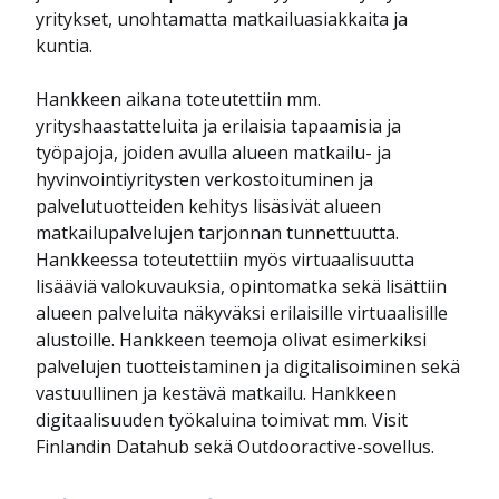
yritykset, unohtamatta matkailuasiakkaita ja
kuntia.
Hankkeen aikana toteutettiin mm.
yrityshaastatteluita ja erilaisia tapaamisia ja
työpajoja, joiden avulla alueen matkailu- ja
hyvinvointiyritysten verkostoituminen ja
palvelutuotteiden kehitys lisäsivät alueen
matkailupalvelujen tarjonnan tunnettuutta.
Hankkeessa toteutettiin myös virtuaalisuutta
lisääviä valokuvauksia, opintomatka sekä lisättiin
alueen palveluita näkyväksi erilaisille virtuaalisille
alustoille. Hankkeen teemoja olivat esimerkiksi
palvelujen tuotteistaminen ja digitalisoiminen sekä
vastuullinen ja kestävä matkailu. Hankkeen
digitaalisuuden työkaluina toimivat mm. Visit
Finlandin Datahub sekä Outdooractive-sovellus.