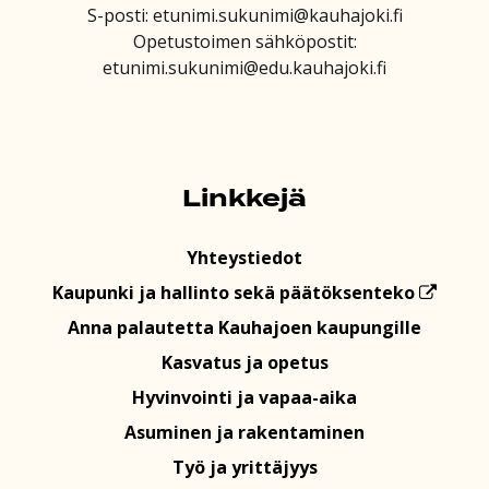
S-posti: etunimi.sukunimi@kauhajoki.fi
Opetustoimen sähköpostit:
etunimi.sukunimi@edu.kauhajoki.fi
Linkkejä
Yhteystiedot
Kaupunki ja hallinto sekä päätöksenteko
Anna palautetta Kauhajoen kaupungille
Kasvatus ja opetus
Hyvinvointi ja vapaa-aika
Asuminen ja rakentaminen
Työ ja yrittäjyys