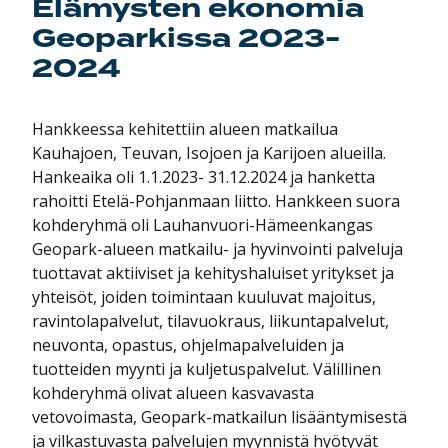
Elämysten ekonomia
Geoparkissa 2023-
2024
Hankkeessa kehitettiin alueen matkailua
Kauhajoen, Teuvan, Isojoen ja Karijoen alueilla.
Hankeaika oli 1.1.2023- 31.12.2024 ja hanketta
rahoitti Etelä-Pohjanmaan liitto. Hankkeen suora
kohderyhmä oli Lauhanvuori-Hämeenkangas
Geopark-alueen matkailu- ja hyvinvointi palveluja
tuottavat aktiiviset ja kehityshaluiset yritykset ja
yhteisöt, joiden toimintaan kuuluvat majoitus,
ravintolapalvelut, tilavuokraus, liikuntapalvelut,
neuvonta, opastus, ohjelmapalveluiden ja
tuotteiden myynti ja kuljetuspalvelut. Välillinen
kohderyhmä olivat alueen kasvavasta
vetovoimasta, Geopark-matkailun lisääntymisestä
ja vilkastuvasta palvelujen myynnistä hyötyvät