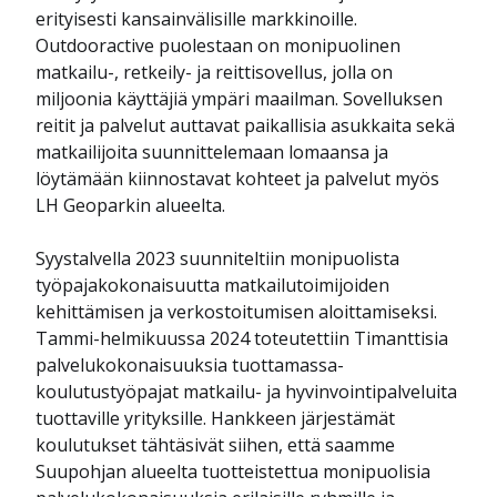
erityisesti kansainvälisille markkinoille.
Outdooractive puolestaan on monipuolinen
matkailu-, retkeily- ja reittisovellus, jolla on
miljoonia käyttäjiä ympäri maailman. Sovelluksen
reitit ja palvelut auttavat paikallisia asukkaita sekä
matkailijoita suunnittelemaan lomaansa ja
löytämään kiinnostavat kohteet ja palvelut myös
LH Geoparkin alueelta.
Syystalvella 2023 suunniteltiin monipuolista
työpajakokonaisuutta matkailutoimijoiden
kehittämisen ja verkostoitumisen aloittamiseksi.
Tammi-helmikuussa 2024 toteutettiin Timanttisia
palvelukokonaisuuksia tuottamassa-
koulutustyöpajat matkailu- ja hyvinvointipalveluita
tuottaville yrityksille. Hankkeen järjestämät
koulutukset tähtäsivät siihen, että saamme
Suupohjan alueelta tuotteistettua monipuolisia