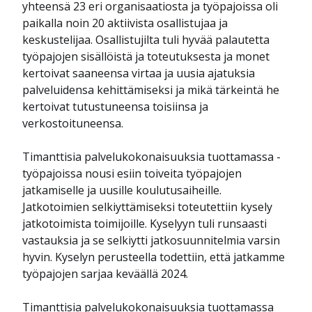
yhteensä 23 eri organisaatiosta ja työpajoissa oli
paikalla noin 20 aktiivista osallistujaa ja
keskustelijaa. Osallistujilta tuli hyvää palautetta
työpajojen sisällöistä ja toteutuksesta ja monet
kertoivat saaneensa virtaa ja uusia ajatuksia
palveluidensa kehittämiseksi ja mikä tärkeintä he
kertoivat tutustuneensa toisiinsa ja
verkostoituneensa.
Timanttisia palvelukokonaisuuksia tuottamassa -
työpajoissa nousi esiin toiveita työpajojen
jatkamiselle ja uusille koulutusaiheille.
Jatkotoimien selkiyttämiseksi toteutettiin kysely
jatkotoimista toimijoille. Kyselyyn tuli runsaasti
vastauksia ja se selkiytti jatkosuunnitelmia varsin
hyvin. Kyselyn perusteella todettiin, että jatkamme
työpajojen sarjaa keväällä 2024.
Timanttisia palvelukokonaisuuksia tuottamassa