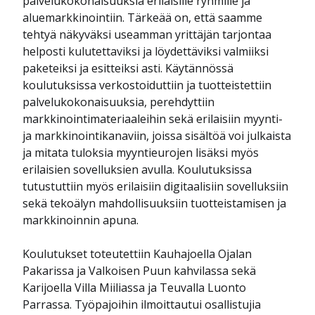
palvelukokonaisuuksia erilaisille ryhmille ja
aluemarkkinointiin. Tärkeää on, että saamme
tehtyä näkyväksi useamman yrittäjän tarjontaa
helposti kulutettaviksi ja löydettäviksi valmiiksi
paketeiksi ja esitteiksi asti. Käytännössä
koulutuksissa verkostoiduttiin ja tuotteistettiin
palvelukokonaisuuksia, perehdyttiin
markkinointimateriaaleihin sekä erilaisiin myynti-
ja markkinointikanaviin, joissa sisältöä voi julkaista
ja mitata tuloksia myyntieurojen lisäksi myös
erilaisien sovelluksien avulla. Koulutuksissa
tutustuttiin myös erilaisiin digitaalisiin sovelluksiin
sekä tekoälyn mahdollisuuksiin tuotteistamisen ja
markkinoinnin apuna.
Koulutukset toteutettiin Kauhajoella Ojalan
Pakarissa ja Valkoisen Puun kahvilassa sekä
Karijoella Villa Miiliassa ja Teuvalla Luonto
Parrassa. Työpajoihin ilmoittautui osallistujia