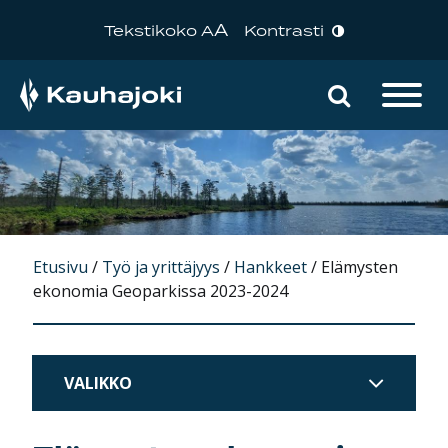
A
Tekstikoko A
Kontrasti
Hae sivu
Päävalikko
Etusivu
/
Työ ja yrittäjyys
/
Hankkeet
/
Elämysten
ekonomia Geoparkissa 2023-2024
VALIKKO