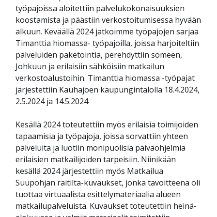
työpajoissa aloitettiin palvelukokonaisuuksien
koostamista ja päästiin verkostoitumisessa hyvään
alkuun. Keväällä 2024 jatkoimme työpajojen sarjaa
Timanttia hiomassa- työpajoilla, joissa harjoiteltiin
palveluiden paketointia, perehdyttiin someen,
Johkuun ja erilaisiin sähköisiin matkailun
verkostoalustoihin. Timanttia hiomassa -työpajat
järjestettiin Kauhajoen kaupungintalolla 18.4.2024,
2.5.2024 ja 14.5.2024
Kesällä 2024 toteutettiin myös erilaisia toimijoiden
tapaamisia ja työpajoja, joissa sorvattiin yhteen
palveluita ja luotiin monipuolisia päiväohjelmia
erilaisien matkailijoiden tarpeisiin. Niinikään
kesällä 2024 järjestettiin myös Matkailua
Suupohjan raitilta-kuvaukset, jonka tavoitteena oli
tuottaa virtuaalista esittelymateriaalia alueen
matkailupalveluista. Kuvaukset toteutettiin heinä-