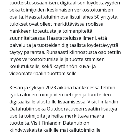
tuotteistusosaamisen, digitaalisen löydettävyyden
sekä toimijoiden keskinäisen verkostoitumisen
osalta. Haastatteluihin osallistui lähes 50 yritystä,
tulokset ovat olleet merkittävässä roolissa
hankkeen toteutusta ja toimenpiteitä
suunniteltaessa. Haastatteluissa ilmeni, että
palveluita ja tuotteiden digitaalista löydettävyyttä
täytyy parantaa. Runsaasti kiinnostusta osoitettiin
myös verkostoitumiselle ja tuotteistamisen
koulutukselle, sekä käytännön kuva- ja
videomateriaalin tuottamiselle.
Kesän ja syksyn 2023 aikana hankkeessa tehtiin
työtä alueen toimijoiden tietojen ja tuotteiden
digitaalisille alustoille lisäämisessä. Visit Finlandin
Datahubiin sekä Outdooractiveen saatiin lisättyä
useita toimijoita ja heiltä merkittävä määrä
tuotteita. Visit Finlandin Datahub on
kiihdytyskaista kaikille matkailutoimijoille