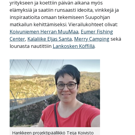
yritykseen ja koettiin päivän aikana myös
elämyksiä ja saatiin runsaasti ideoita, vinkkejä ja
inspiraatioita omaan tekemiseen Suupohjan
matkailun kehittämiseksi. Vierailukohteet olivat:
Koivuniemen Herran MuuMaa
,
Eumer Fishing
Center
,
Kalaliike Eljas Santa
,
Merry Camping
sekä
lounasta nautittiin
Lankosken Köffillä
.
Hankkeen projektipäällikkö Teija Koivisto