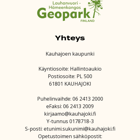
Yhteys
Kauhajoen kaupunki
Käyntiosoite: Hallintoaukio
Postiosoite: PL 500
61801 KAUHAJOKI
Puhelinvaihde: 06 2413 2000
eFaksi: 06 2413 2009
kirjaamo@kauhajoki.fi
Y-tunnus 0178718-3
S-posti: etunimi.sukunimi@kauhajoki.fi
Opetustoimen sähköpostit: