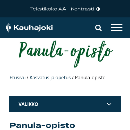
A
Tekstikoko A
Kontrasti
Hae sivu
Päävalikko
Etusivu
/
Kasvatus ja opetus
/
Panula-opisto
VALIKKO
Panula-opisto