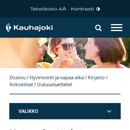
A
Tekstikoko A
Kontrasti
Hae sivu
Päävalikko
Etusivu
/
Hyvinvointi ja vapaa-aika
/
Kirjasto
/
Kokoelmat
/
Uutuusluettelot
VALIKKO