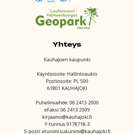
Yhteys
Kauhajoen kaupunki
Käyntiosoite: Hallintoaukio
Postiosoite: PL 500
61801 KAUHAJOKI
Puhelinvaihde: 06 2413 2000
eFaksi: 06 2413 2009
kirjaamo@kauhajoki.fi
Y-tunnus 0178718-3
S-posti: etunimi.sukunimi@kauhajoki.fi