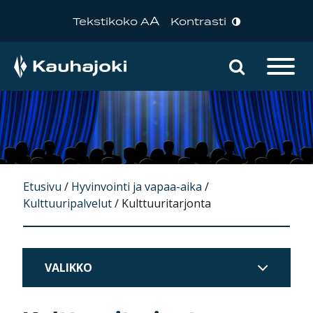
A
Tekstikoko A
Kontrasti
Hae sivu
Päävalikko
Etusivu
/
Hyvinvointi ja vapaa-aika
/
Kulttuuripalvelut
/
Kulttuuritarjonta
VALIKKO