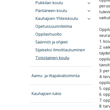
Pukkilan koulu
perus
Päntäneen koulu
tulevi
vaiku
Kauhajoen Yhteiskoulu
Opetussuunnitelma
Oppil
Oppilashuolto
seura
1. kou
Säännöt ja ohjeet
2. va
Sijaiseksi ilmoittautuminen
täyde
Toissijainen koulu
oppil
tavoi
3. pe
Aamu- ja iltapäivätoiminta
4. ter
oppil
5. opp
Kauhajoen lukio
6. op
7. op
8. ta