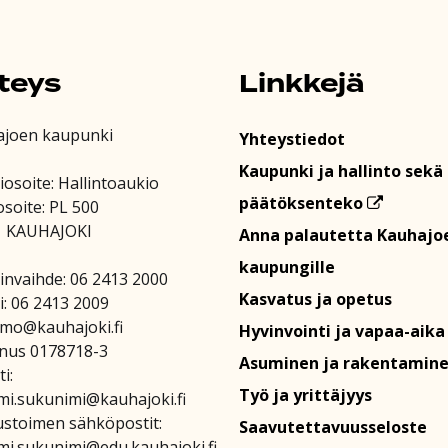
teys
Linkkejä
ajoen kaupunki
Yhteystiedot
Kaupunki ja hallinto sekä
iosoite: Hallintoaukio
päätöksenteko
osoite: PL 500
1 KAUHAJOKI
Anna palautetta Kauhajo
kaupungille
invaihde: 06 2413 2000
Kasvatus ja opetus
i: 06 2413 2009
amo@kauhajoki.fi
Hyvinvointi ja vapaa-aika
nus 0178718-3
Asuminen ja rakentamin
i:
Työ ja yrittäjyys
mi.sukunimi@kauhajoki.fi
stoimen sähköpostit:
Saavutettavuusseloste
mi.sukunimi@edu.kauhajoki.fi