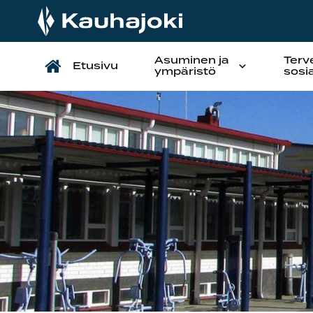
Asuminen ja
Terv
Etusivu
Päävalikko
ympäristö
sosi