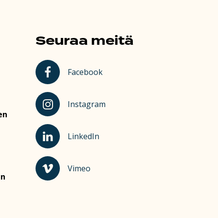
Seuraa meitä
Kauhajoki Facebookissa
Facebook
Kauhajoki Instagramissa
Instagram
en
Kauhajoki LinkedInissä
LinkedIn
Kauhajoki Vimeossa
Vimeo
en