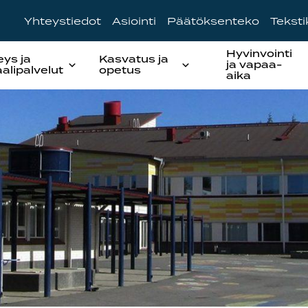
Yhteystiedot
Asiointi
Päätöksenteko
Tekst
Hyvinvointi
eys ja
Kasvatus ja
ja vapaa-
aalipalvelut
opetus
aika