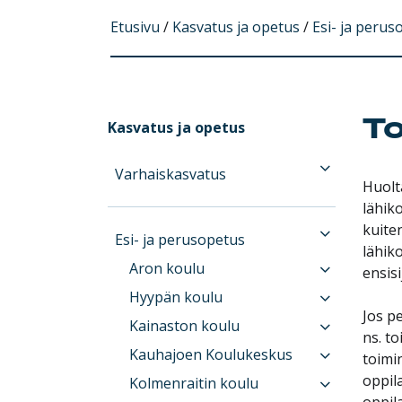
Etusivu
/
Kasvatus ja opetus
/
Esi- ja perus
To
Kasvatus ja opetus
Varhaiskasvatus
Huolt
lähik
kuiten
Esi- ja perusopetus
lähik
Aron koulu
ensis
Hyypän koulu
Jos p
Kainaston koulu
ns. t
Kauhajoen Koulukeskus
toimi
oppila
Kolmenraitin koulu
oppil