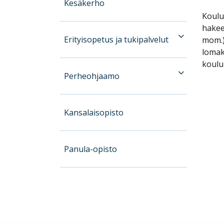
Kesäkerho
Koulut
hakee
Erityisopetus ja tukipalvelut
mom.)
lomakk
koulu
Perheohjaamo
Kansalaisopisto
Panula-opisto