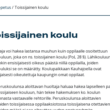
opetus
/
Toissijainen koulu
issijainen koulu
aja voi hakea lastansa muuhun kuin oppilaalle osoitettuun
ouluun, joka on ns. toissijainen koulu (PoL 28 §). Lähikouluu
kin ensisijaisesti oikeus päästä niillä oppilailla, joiden
ouluksi se on määrätty. Koulupaikkaan Kauhajoella ovat
ijaisesti oikeutettuja kaupungin omat oppilaat.
eruskoulunsa aloittavan huoltaja haluaa hakea lapselleen p
oissijaiseen kouluun, hän tekee hakemuksen ko. koulun
nnasta vastaavalle rehtorille. Peruskoulunsa aloittavien
iden toissijaisessa oppilaaksiotossa toissijaisena otettavien
aiden määrä ei saa aiheuttaa uuden opetusryhmän