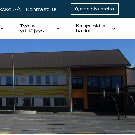
A
ikoko A
Kontrasti
Hae sivustolta
Työ ja
Kaupunki ja
yrittäjyys
hallinto