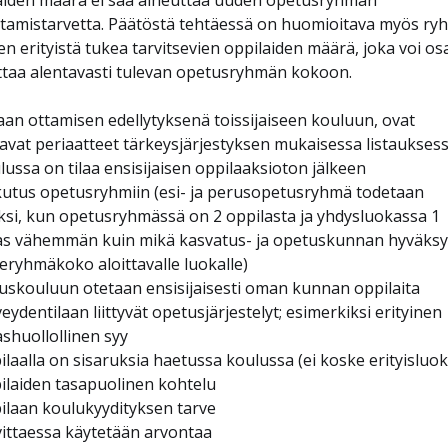
tamistarvetta. Päätöstä tehtäessä on huomioitava myös r
en erityistä tukea tarvitsevien oppilaiden määrä, joka voi os
ttaa alentavasti tulevan opetusryhmän kokoon.
aan ottamisen edellytyksenä toissijaiseen kouluun, ovat
avat periaatteet tärkeysjärjestyksen mukaisessa listauksess
lussa on tilaa ensisijaisen oppilaaksioton jälkeen
ikutus opetusryhmiin (esi- ja perusopetusryhmä todetaan
ksi, kun opetusryhmässä on 2 oppilasta ja yhdysluokassa 1
as vähemmän kuin mikä kasvatus- ja opetuskunnan hyväks
teryhmäkoko aloittavalle luokalle)
ruskouluun otetaan ensisijaisesti oman kunnan oppilaita
veydentilaan liittyvät opetusjärjestelyt; esimerkiksi erityinen
ashuollollinen syy
ilaalla on sisaruksia haetussa koulussa (ei koske erityisluok
pilaiden tasapuolinen kohtelu
pilaan koulukyydityksen tarve
rvittaessa käytetään arvontaa