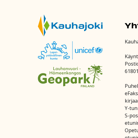
Yh
Kauh
Käynt
Posti
6180
Puhel
eFaks
kirja
Y-tun
S-post
etuni
Opetu
etuni