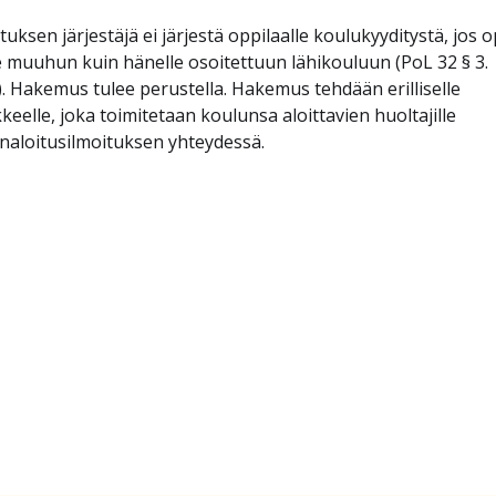
uksen järjestäjä ei järjestä oppilaalle koulukyyditystä, jos o
 muuhun kuin hänelle osoitettuun lähikouluun (PoL 32 § 3.
. Hakemus tulee perustella. Hakemus tehdään erilliselle
eelle, joka toimitetaan koulunsa aloittavien huoltajille
naloitusilmoituksen yhteydessä.