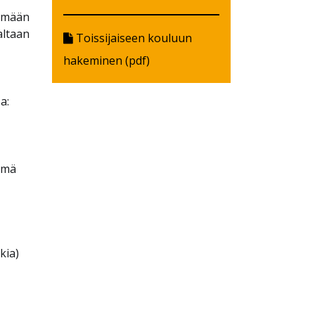
yhmään
altaan
Toissijaiseen kouluun
hakeminen (pdf)
a:
ymä
kia)