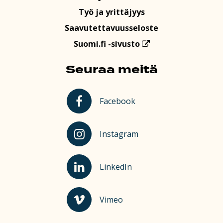
Työ ja yrittäjyys
Saavutettavuusseloste
Suomi.fi -sivusto
Seuraa meitä
Kauhajoki Facebookissa
Facebook
Kauhajoki Instagramissa
Instagram
Kauhajoki LinkedInissä
LinkedIn
Kauhajoki Vimeossa
Vimeo