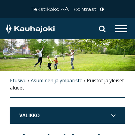
A
Tekstikoko A
Kontrasti
Hae sivu
Päävalikko
Etusivu
/
Asuminen ja ympäristö
/
Puistot ja yleiset
alueet
VALIKKO