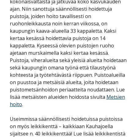
kokonaisvaltaista ja jatkuvaa koko kasvukauden
ajan. Niin sanottuja säännöllisesti hoidettuja
puistoja, joiden hoito tavallisesti on
ruohonleikkausta noin kerran viikossa, on
kaupungin kaava-alueella 33 kappaletta. Kaksi
kertaa kesässä hoidettavia puistoja on 14
kappaletta. Kyseessä olevien puistojen ruoho
ajetaan murskaimella kaksi kertaa kesässä.
Puistoja, viheralueita sekä yleisiä alueita hoidetaan
sekä kaupungin omana työnä että tilaustyönä
kohteesta ja työtehtävästä riippuen. Puistoalueilla
on puustoa ja metsäisiä alueita, joita hoidetaan
puistometsänhoidon periaatteita noudattaen. Lue
lisää metsäisten alueiden hoidosta sivulta
Metsien
hoito
.
Useimmissa säännöllisesti hoidetuissa puistoissa
on myös leikkikenttä – kaikkiaan Kauhajoella
sijaitsee n. 40 leikkikenttää! Lue lisää leikkikentistä