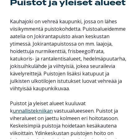
Puistot ja yleiset alueet
Kauhajoki on vehreä kaupunki, jossa on lähes
viisikymmentä puistokohdetta. Puistoalueidemme
aatelia on Jokirantapuisto aivan keskustan
ytimessä. Jokirantapuistossa on mm. laajoja,
hoidettuja nurmikenttiä, frisbeegolfrata,
katukoris- ja rantalentisalueet, hedelmäpuutarha,
jokisuihkulähde ja viihtyisiä, jokea seurailevia
kävelyreittejä. Puistojen lisäksi katupuut ja
julkisten ulkotilojen istutukset luovat vehreää ja
viihtyisää kaupunkikuvaa.
Puistot ja yleiset alueet kuuluvat
k
unnallistekniikan
vastuualueeseen. Puistot ja
viheralueet on jaettu kolmeen eri hoitotasoon.
Keskeisimpiä puistoja hoidetaan kesäkautena
viikoittain. Ydinkeskustan puistojen hoito on