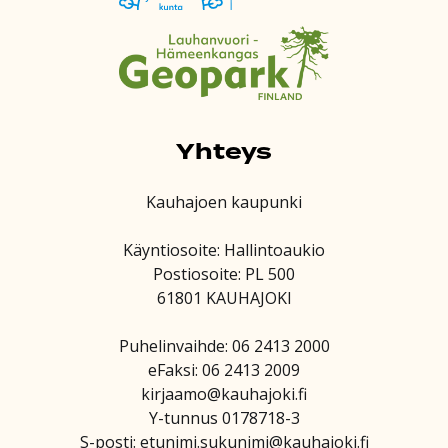
Yhteys
Kauhajoen kaupunki
Käyntiosoite: Hallintoaukio
Postiosoite: PL 500
61801 KAUHAJOKI
Puhelinvaihde: 06 2413 2000
eFaksi: 06 2413 2009
kirjaamo@kauhajoki.fi
Y-tunnus 0178718-3
S-posti: etunimi.sukunimi@kauhajoki.fi