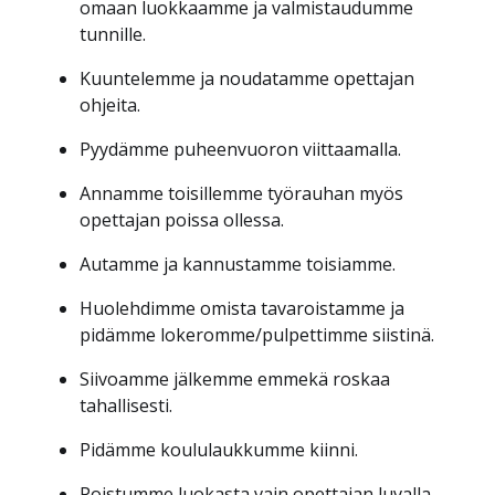
omaan luokkaamme ja valmistaudumme
tunnille.
Kuuntelemme ja noudatamme opettajan
ohjeita.
Pyydämme puheenvuoron viittaamalla.
Annamme toisillemme työrauhan myös
opettajan poissa ollessa.
Autamme ja kannustamme toisiamme.
Huolehdimme omista tavaroistamme ja
pidämme lokeromme/pulpettimme siistinä.
Siivoamme jälkemme emmekä roskaa
tahallisesti.
Pidämme koululaukkumme kiinni.
Poistumme luokasta vain opettajan luvalla.