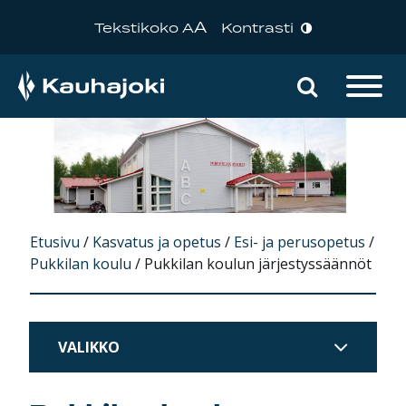
A
Tekstikoko A
Kontrasti
Hae sivu
Päävalikko
Etusivu
/
Kasvatus ja opetus
/
Esi- ja perusopetus
/
Pukkilan koulu
/
Pukkilan koulun järjestyssäännöt
VALIKKO