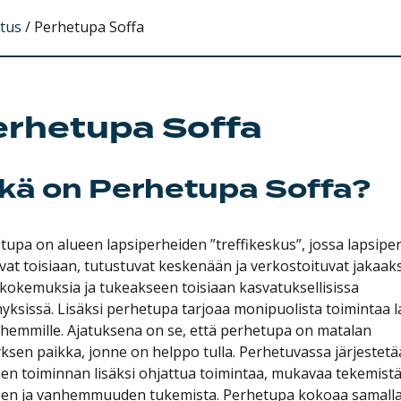
tus
/
Perhetupa Soffa
erhetupa Soffa
kä on Perhetupa Soffa?
tupa on alueen lapsiperheiden ”treffikeskus”, jossa lapsipe
vat toisiaan, tutustuvat keskenään ja verkostoituvat jakaak
 kokemuksia ja tukeakseen toisiaan kasvatuksellisissa
yksissä. Lisäksi perhetupa tarjoaa monipuolista toimintaa la
nhemmille. Ajatuksena on se, että perhetupa on matalan
ksen paikka, jonne on helppo tulla. Perhetuvassa järjestet
en toiminnan lisäksi ohjattua toimintaa, mukavaa tekemist
en ja vanhemmuuden tukemista. Perhetupa kokoaa samall