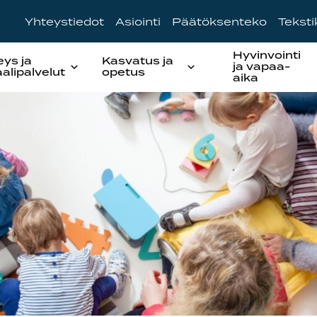
Yhteystiedot
Asiointi
Päätöksenteko
Tekst
Hyvinvointi
eys ja
Kasvatus ja
ja vapaa-
aalipalvelut
opetus
aika