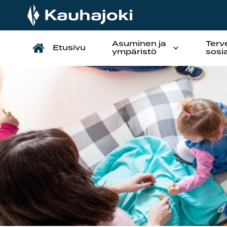
Asuminen ja
Terv
Etusivu
Päävalikko
ympäristö
sosi