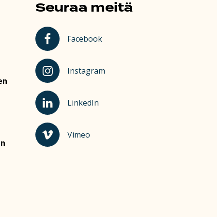
Seuraa meitä
Kauhajoki Facebookissa
Facebook
Kauhajoki Instagramissa
Instagram
en
Kauhajoki LinkedInissä
LinkedIn
Kauhajoki Vimeossa
Vimeo
en