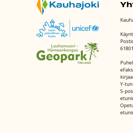
Yh
Kauh
Käynt
Posti
6180
Puhel
eFaks
kirja
Y-tun
S-post
etuni
Opetu
etuni