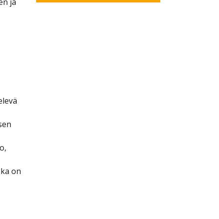
en ja
elevä
sen
o,
oka on