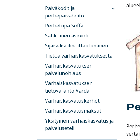
alueel
Päiväkodit ja
perhepäivähoito
Perhetupa Soffa
Sähköinen asiointi
Sijaiseksi ilmoittautuminen
Tietoa varhaiskasvatuksesta
Varhaiskasvatuksen
palvelunohjaus
Varhaiskasvatuksen
tietovaranto Varda
Varhaiskasvatuskerhot
Pe
Varhaiskasvatusmaksut
Yksityinen varhaiskasvatus ja
Perhe
palveluseteli
verta