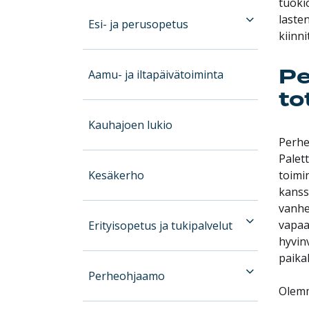
tuoki
lasten
Esi- ja perusopetus
kiinn
Pe
Aamu- ja iltapäivätoiminta
to
Kauhajoen lukio
Perhe
Palet
Kesäkerho
toimi
kanss
vanhe
vapaa
Erityisopetus ja tukipalvelut
hyvin
paika
Perheohjaamo
Olemm