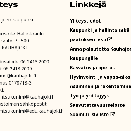
teys
Linkkejä
ajoen kaupunki
Yhteystiedot
Kaupunki ja hallinto sekä
iosoite: Hallintoaukio
päätöksenteko
osoite: PL 500
1 KAUHAJOKI
Anna palautetta Kauhajo
kaupungille
invaihde: 06 2413 2000
Kasvatus ja opetus
i: 06 2413 2009
amo@kauhajoki.fi
Hyvinvointi ja vapaa-aika
nus 0178718-3
Asuminen ja rakentamin
i:
Työ ja yrittäjyys
mi.sukunimi@kauhajoki.fi
stoimen sähköpostit:
Saavutettavuusseloste
mi.sukunimi@edu.kauhajoki.fi
Suomi.fi -sivusto