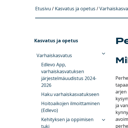
Etusivu
/
Kasvatus ja opetus
/
Varhaiskasva
P
Kasvatus ja opetus
Varhaiskasvatus
Mi
Edlevo App,
varhaiskasvatuksen
Perhe
järjestelmäuudistus 2024-
tapaa
2026
arjen
Haku varhaiskasvatukseen
kysym
Hoitoaikojen ilmoittaminen
ja va
(Edlevo)
kynny
avoim
Kehityksen ja oppimisen
perhe
tuki