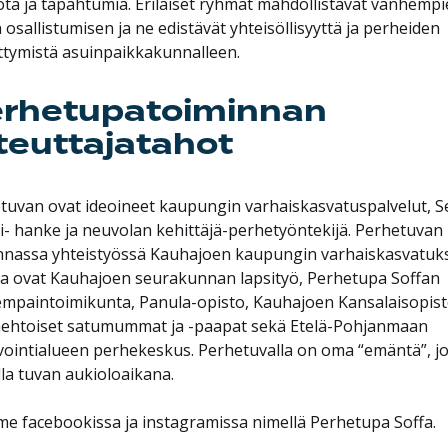
ota ja tapahtumia. Erilaiset ryhmät mahdollistavat vanhempi
 osallistumisen ja ne edistävät yhteisöllisyyttä ja perheiden
ittymistä asuinpaikkakunnalleen.
rhetupatoiminnan
teuttajatahot
tuvan ovat ideoineet kaupungin varhaiskasvatuspalvelut, S
ti- hanke ja neuvolan kehittäjä-perhetyöntekijä. Perhetuvan
nnassa yhteistyössä Kauhajoen kaupungin varhaiskasvatuk
a ovat Kauhajoen seurakunnan lapsityö, Perhetupa Soffan
mpaintoimikunta, Panula-opisto, Kauhajoen Kansalaisopist
ehtoiset satumummat ja -paapat sekä Etelä-Pohjanmaan
vointialueen perhekeskus. Perhetuvalla on oma “emäntä”, j
lla tuvan aukioloaikana.
e facebookissa ja instagramissa nimellä Perhetupa Soffa.