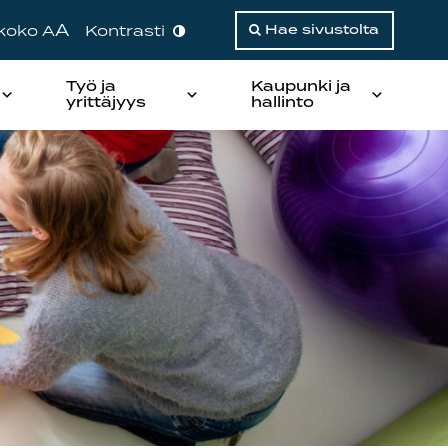
A
ikoko A
Kontrasti
Hae sivustolta
Työ ja
Kaupunki ja
yrittäjyys
hallinto