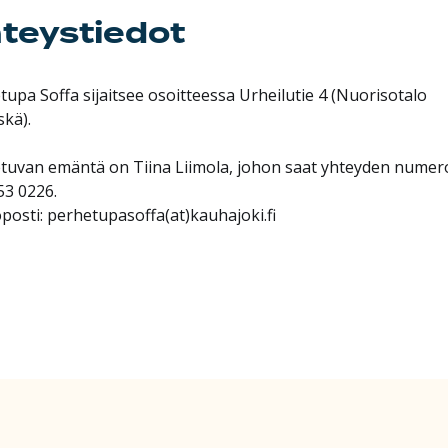
teystiedot
tupa Soffa sijaitsee osoitteessa Urheilutie 4 (Nuorisotalo
skä).
tuvan emäntä on Tiina Liimola, johon saat yhteyden numer
53 0226.
posti: perhetupasoffa(at)kauhajoki.fi