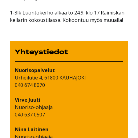
1-3lk Luontokerho alkaa to 24.9. klo 17 Räimiskän
kellarin kokoustilassa. Kokoontuu myös muualla!
Yhteystiedot
Nuorisopalvelut
Urheilutie 4, 61800 KAUHAJOKI
040 674 8070
Virve
Juuti
Nuoriso-ohjaaja
040 637 0507
Nina
Laitinen
Nuoriso-ohjaaja