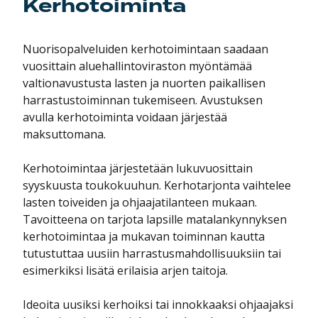
Kerhotoiminta
Nuorisopalveluiden kerhotoimintaan saadaan
vuosittain aluehallintoviraston myöntämää
valtionavustusta lasten ja nuorten paikallisen
harrastustoiminnan tukemiseen. Avustuksen
avulla kerhotoiminta voidaan järjestää
maksuttomana.
Kerhotoimintaa järjestetään lukuvuosittain
syyskuusta toukokuuhun. Kerhotarjonta vaihtelee
lasten toiveiden ja ohjaajatilanteen mukaan.
Tavoitteena on tarjota lapsille matalankynnyksen
kerhotoimintaa ja mukavan toiminnan kautta
tutustuttaa uusiin harrastusmahdollisuuksiin tai
esimerkiksi lisätä erilaisia arjen taitoja.
Ideoita uusiksi kerhoiksi tai innokkaaksi ohjaajaksi