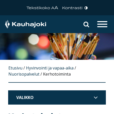
A
Tekstikoko A
Kontrasti
Hae sivu
Päävalikko
Etusivu
/
Hyvinvointi ja vapaa-aika
/
Nuorisopalvelut
/
Kerhotoiminta
VALIKKO