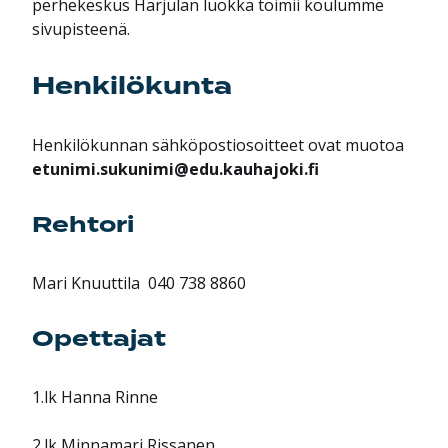
perhekeskus Harjulan luokka toimii koulumme
sivupisteenä.
Henkilökunta
Henkilökunnan sähköpostiosoitteet ovat muotoa
etunimi.sukunimi@edu.kauhajoki.fi
Rehtori
Mari Knuuttila 040 738 8860
Opettajat
1.lk Hanna Rinne
2.lk Minnamari Rissanen