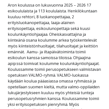
Aron koulussa on lukuvuonna 2025 – 2026 17
esikoululaista ja 113 koululaista. Henkilökuntaan
kuuluu rehtori, 8 luokanopettajaa, 2
erityisluokanopettajaa, laaja-alainen
erityisopettaja, esikoulunopettaja sekä kuusi
koulunkäyntiohjaajaa. Oheiskasvattajina ja
kiinteänä osana koulumme arkea työskentelevät
myös kiinteistönhuoltajat, tilahuoltajat ja keittiön
emännät. Aamu- ja iltapäivätoiminta toimii
esikoulun kanssa samoissa tiloissa. Ohjaajina
apip:ssä toimivat koulumme koulunkäyntiohjaajat.
Koulussamme toimii perusopetukseen valmistavan
opetuksen VALMO-ryhmä. VALMO-luokassa
käydään koulua pääasiassa omassa ryhmässä ja
opetellaan suomen kieltä, mutta valmo-oppilaiden
lukujärjestykseen kuuluu myös yhteisiä tunteja
perusopetusryhmien kanssa. Koulussamme toimii
yksi erityisopetuksen pienryhmä. Myös