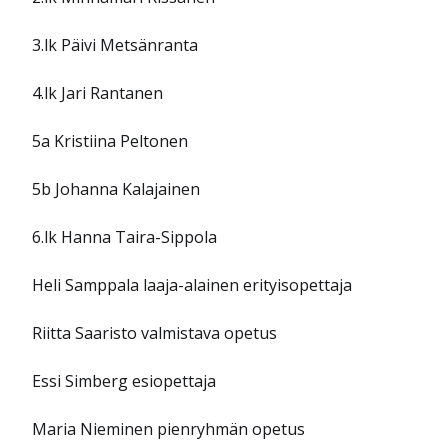
3.lk Päivi Metsänranta
4.lk Jari Rantanen
5a Kristiina Peltonen
5b Johanna Kalajainen
6.lk Hanna Taira-Sippola
Heli Samppala laaja-alainen erityisopettaja
Riitta Saaristo valmistava opetus
Essi Simberg esiopettaja
Maria Nieminen pienryhmän opetus