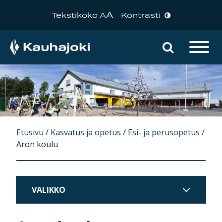
A
Tekstikoko A
Kontrasti
Hae sivu
Päävalikko
Etusivu
/
Kasvatus ja opetus
/
Esi- ja perusopetus
/
Aron koulu
VALIKKO