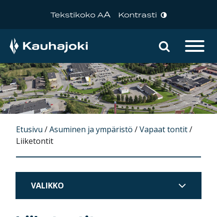
A
Tekstikoko A
Kontrasti
Hae sivu
Päävalikko
Etusivu
/
Asuminen ja ympäristö
/
Vapaat tontit
/
Liiketontit
VALIKKO