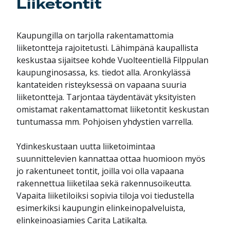
Liiketontit
Kaupungilla on tarjolla rakentamattomia
liiketontteja rajoitetusti. Lähimpänä kaupallista
keskustaa sijaitsee kohde Vuolteentiellä Filppulan
kaupunginosassa, ks. tiedot alla. Aronkylässä
kantateiden risteyksessä on vapaana suuria
liiketontteja. Tarjontaa täydentävät yksityisten
omistamat rakentamattomat liiketontit keskustan
tuntumassa mm. Pohjoisen yhdystien varrella.
Ydinkeskustaan uutta liiketoimintaa
suunnittelevien kannattaa ottaa huomioon myös
jo rakentuneet tontit, joilla voi olla vapaana
rakennettua liiketilaa sekä rakennusoikeutta.
Vapaita liiketiloiksi sopivia tiloja voi tiedustella
esimerkiksi kaupungin elinkeinopalveluista,
elinkeinoasiamies Carita Latikalta.