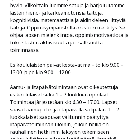
hyvin. Viikoittain luemme satuja ja harjoitutamme
lasten hieno- ja karkeamotorisia taitoja,
kognitiivisia, matemaattisia ja äidinkieleen liittyviä
taitoja. Oppimisympäristöllä on suuri merkitys. Se
ohjaa lapsen mielenkiintoa, oppimismotivaatiota ja
tukee lasten aktiivisuutta ja osallisuutta
toiminnassa.
Esikoululaisten päivät kestävät ma – to klo 9.00 –
13.00 ja pe klo 9.00 – 12.00.
Aamu- ja iltapäivätoimintaan ovat oikeutettuja
esikoululaiset sekä 1 – 2 luokkien oppilaat.
Toimintaa järjestetään klo 6.30 – 17.00. Lapset
saavat aamupalan ja iltapäivällä välipalan. 1 – 2 -
luokkalaiset saapuvat välitunnin päätyttyä
iltapäivätoiminnan tiloihin, jolloin heillä on
rauhallinen hetki mm. läksyjen tekemiseen