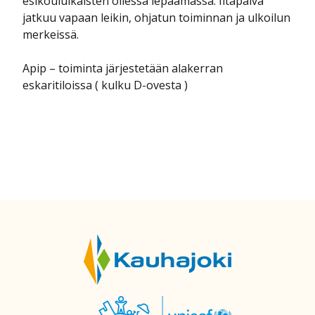
esikouluikäisten ollessa lepäämässä. Iltapäivä
jatkuu vapaan leikin, ohjatun toiminnan ja ulkoilun
merkeissä.
Apip – toiminta järjestetään alakerran
eskaritiloissa ( kulku D-ovesta )