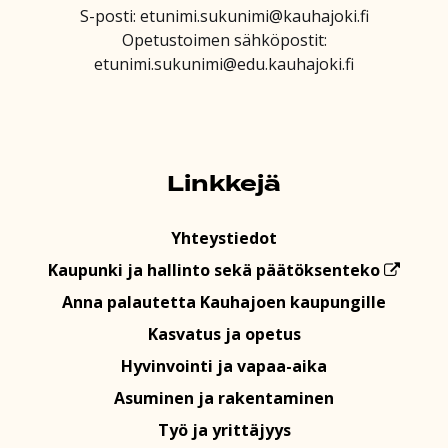
S-posti: etunimi.sukunimi@kauhajoki.fi
Opetustoimen sähköpostit:
etunimi.sukunimi@edu.kauhajoki.fi
Linkkejä
Yhteystiedot
Kaupunki ja hallinto sekä päätöksenteko
Anna palautetta Kauhajoen kaupungille
Kasvatus ja opetus
Hyvinvointi ja vapaa-aika
Asuminen ja rakentaminen
Työ ja yrittäjyys