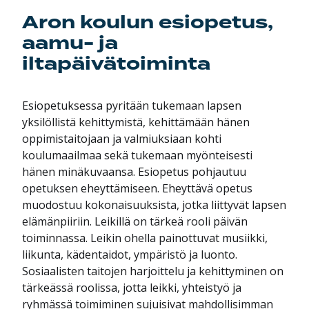
Aron koulun esiopetus,
aamu- ja
iltapäivätoiminta
Esiopetuksessa pyritään tukemaan lapsen
yksilöllistä kehittymistä, kehittämään hänen
oppimistaitojaan ja valmiuksiaan kohti
koulumaailmaa sekä tukemaan myönteisesti
hänen minäkuvaansa. Esiopetus pohjautuu
opetuksen eheyttämiseen. Eheyttävä opetus
muodostuu kokonaisuuksista, jotka liittyvät lapsen
elämänpiiriin. Leikillä on tärkeä rooli päivän
toiminnassa. Leikin ohella painottuvat musiikki,
liikunta, kädentaidot, ympäristö ja luonto.
Sosiaalisten taitojen harjoittelu ja kehittyminen on
tärkeässä roolissa, jotta leikki, yhteistyö ja
ryhmässä toimiminen sujuisivat mahdollisimman