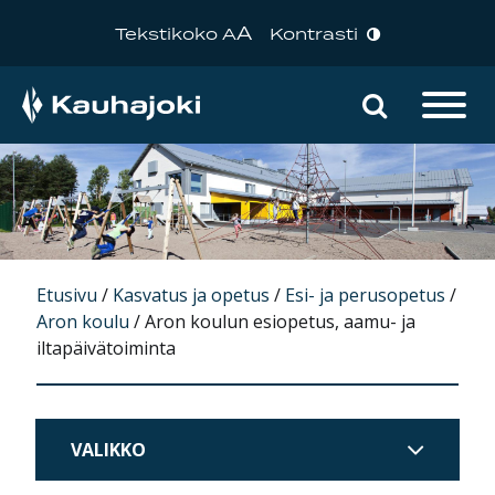
A
Tekstikoko A
Kontrasti
Hae sivu
Päävalikko
Etusivu
/
Kasvatus ja opetus
/
Esi- ja perusopetus
/
Aron koulu
/
Aron koulun esiopetus, aamu- ja
iltapäivätoiminta
VALIKKO