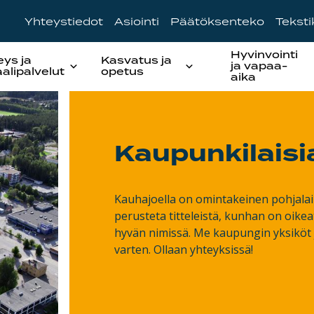
Yhteystiedot
Asiointi
Päätöksenteko
Tekst
Hyvinvointi
eys ja
Kasvatus ja
ja vapaa-
aalipalvelut
opetus
aika
Kaupunkilaisi
Kauhajoella on omintakeinen pohjalaine
perusteta titteleistä, kunhan on oike
hyvän nimissä. Me kaupungin yksiköt 
varten. Ollaan yhteyksissä!