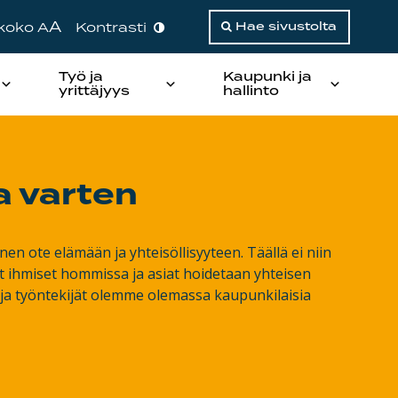
A
ikoko A
Kontrasti
Hae sivustolta
Työ ja
Kaupunki ja
yrittäjyys
hallinto
a varten
n ote elämään ja yhteisöllisyyteen. Täällä ei niin
at ihmiset hommissa ja asiat hoidetaan yhteisen
ja työntekijät olemme olemassa kaupunkilaisia