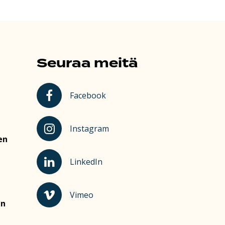
Seuraa meitä
Kauhajoki Facebookissa
Facebook
Kauhajoki Instagramissa
Instagram
en
Kauhajoki LinkedInissä
LinkedIn
Kauhajoki Vimeossa
Vimeo
en