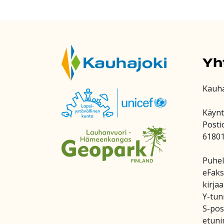
Yh
Kauh
Käynt
Posti
6180
Puhel
eFaks
kirja
Y-tun
S-post
etuni