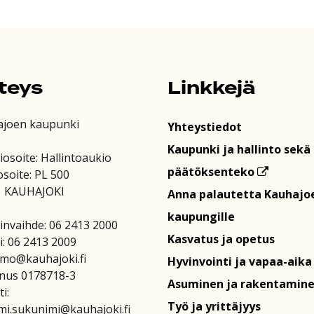
teys
Linkkejä
ajoen kaupunki
Yhteystiedot
Kaupunki ja hallinto sekä
iosoite: Hallintoaukio
päätöksenteko
osoite: PL 500
1 KAUHAJOKI
Anna palautetta Kauhajo
kaupungille
invaihde: 06 2413 2000
Kasvatus ja opetus
i: 06 2413 2009
amo@kauhajoki.fi
Hyvinvointi ja vapaa-aika
nus 0178718-3
Asuminen ja rakentamin
i:
Työ ja yrittäjyys
mi.sukunimi@kauhajoki.fi