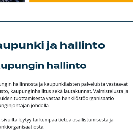
upunki ja hallinto
upungin hallinto
ngin hallinnosta ja kaupunkilaisten palveluista vastaavat
usto, kaupunginhallitus sekä lautakunnat. Valmistelusta ja
luiden tuottamisesta vastaa henkilöstöorganisaatio
nginjohtajan johdolla.
 sivuilta löytyy tarkempaa tietoa osallistumisesta ja
nkiorganisaatiosta.