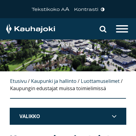
A
Tekstikoko A
Kontrasti
Hae sivu
Päävalikko
Etusivu
/
Kaupunki ja hallinto
/
Luottamuselimet
/
Kaupungin edustajat muissa toimielimissä
VALIKKO