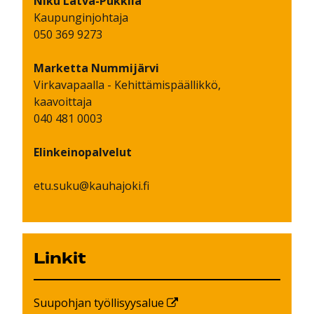
Niku
Latva-Pukkila
Kaupunginjohtaja
050 369 9273
Marketta
Nummijärvi
Virkavapaalla - Kehittämispäällikkö,
kaavoittaja
040 481 0003
Elinkeinopalvelut
etu.suku@kauhajoki.fi
Linkit
Suupohjan työllisyysalue