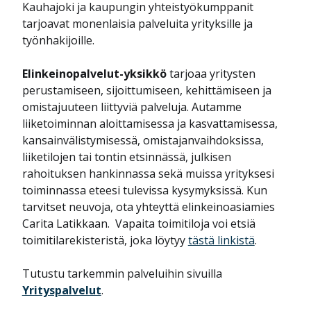
Kauhajoki ja kaupungin yhteistyökumppanit
tarjoavat monenlaisia palveluita yrityksille ja
työnhakijoille.
Elinkeinopalvelut-yksikkö
tarjoaa yritysten
perustamiseen, sijoittumiseen, kehittämiseen ja
omistajuuteen liittyviä palveluja. Autamme
liiketoiminnan aloittamisessa ja kasvattamisessa,
kansainvälistymisessä, omistajanvaihdoksissa,
liiketilojen tai tontin etsinnässä, julkisen
rahoituksen hankinnassa sekä muissa yrityksesi
toiminnassa eteesi tulevissa kysymyksissä. Kun
tarvitset neuvoja, ota yhteyttä elinkeinoasiamies
Carita Latikkaan. Vapaita toimitiloja voi etsiä
toimitilarekisteristä, joka löytyy
tästä linkistä
.
Tutustu tarkemmin palveluihin sivuilla
Yrityspalvelut
.