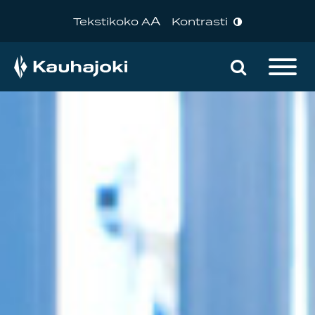
A
Tekstikoko A
Kontrasti
Hae sivu
Päävalikko