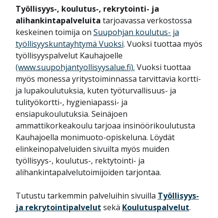
Työllisyys-, koulutus-, rekrytointi- ja
alihankintapalveluita
tarjoavassa verkostossa
keskeinen toimija on
Suupohjan koulutus- ja
työllisyyskuntayhtymä Vuoksi
. Vuoksi tuottaa myös
työllisyyspalvelut Kauhajoelle
(www.suupohjantyollisyysalue.fi).
Vuoksi tuottaa
myös monessa yritystoiminnassa tarvittavia kortti-
ja lupakoulutuksia, kuten työturvallisuus- ja
tulityökortti-, hygieniapassi- ja
ensiapukoulutuksia. Seinäjoen
ammattikorkeakoulu tarjoaa insinöörikoulutusta
Kauhajoella monimuoto-opiskeluna. Löydät
elinkeinopalveluiden sivuilta myös muiden
työllisyys-, koulutus-, rektytointi- ja
alihankintapalvelutoimijoiden tarjontaa.
Tutustu tarkemmin palveluihin sivuilla
Työllisyys-
ja rekrytointipalvelut
sekä
Koulutuspalvelut
.