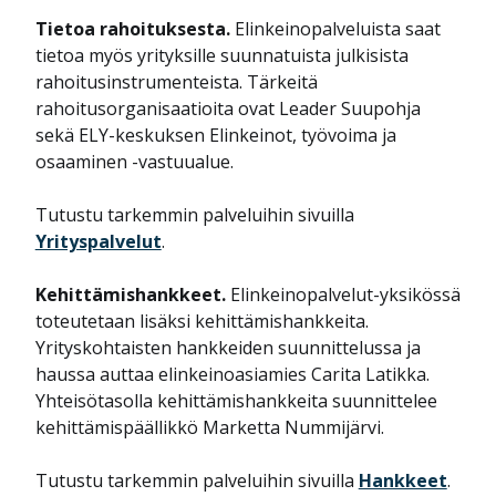
Tietoa rahoituksesta.
Elinkeinopalveluista saat
tietoa myös yrityksille suunnatuista julkisista
rahoitusinstrumenteista. Tärkeitä
rahoitusorganisaatioita ovat Leader Suupohja
sekä ELY-keskuksen Elinkeinot, työvoima ja
osaaminen -vastuualue.
Tutustu tarkemmin palveluihin sivuilla
Yrityspalvelut
.
Kehittämishankkeet.
Elinkeinopalvelut-yksikössä
toteutetaan lisäksi kehittämishankkeita.
Yrityskohtaisten hankkeiden suunnittelussa ja
haussa auttaa elinkeinoasiamies Carita Latikka.
Yhteisötasolla kehittämishankkeita suunnittelee
kehittämispäällikkö Marketta Nummijärvi.
Tutustu tarkemmin palveluihin sivuilla
Hankkeet
.