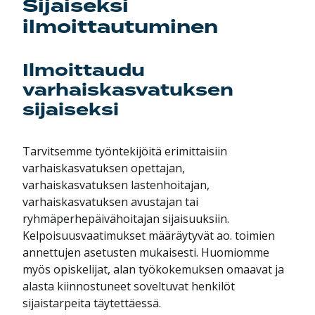
Sijaiseksi
ilmoittautuminen
Ilmoittaudu
varhaiskasvatuksen
sijaiseksi
Tarvitsemme työntekijöitä erimittaisiin
varhaiskasvatuksen opettajan,
varhaiskasvatuksen lastenhoitajan,
varhaiskasvatuksen avustajan tai
ryhmäperhepäivähoitajan sijaisuuksiin.
Kelpoisuusvaatimukset määräytyvät ao. toimien
annettujen asetusten mukaisesti. Huomiomme
myös opiskelijat, alan työkokemuksen omaavat ja
alasta kiinnostuneet soveltuvat henkilöt
sijaistarpeita täytettäessä.