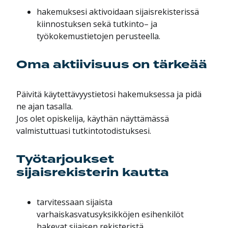
hakemuksesi aktivoidaan sijaisrekisterissä
kiinnostuksen sekä tutkinto– ja
työkokemustietojen perusteella.
Oma aktiivisuus on tärkeää
Päivitä käytettävyystietosi hakemuksessa ja pidä
ne ajan tasalla.
Jos olet opiskelija, käythän näyttämässä
valmistuttuasi tutkintotodistuksesi.
Työtarjoukset
sijaisrekisterin kautta
tarvitessaan sijaista
varhaiskasvatusyksikköjen esihenkilöt
hakevat sijaisen rekisteristä