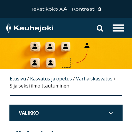
A
Tekstikoko A
Kontrasti
Hae sivu
Päävalikko
Etusivu
/
Kasvatus ja opetus
/
Varhaiskasvatus
/
Sijaiseksi ilmoittautuminen
VALIKKO