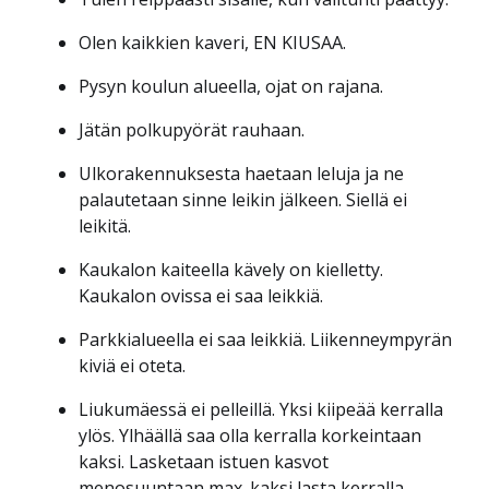
Olen kaikkien kaveri, EN KIUSAA.
Pysyn koulun alueella, ojat on rajana.
Jätän polkupyörät rauhaan.
Ulkorakennuksesta haetaan leluja ja ne
palautetaan sinne leikin jälkeen. Siellä ei
leikitä.
Kaukalon kaiteella kävely on kielletty.
Kaukalon ovissa ei saa leikkiä.
Parkkialueella ei saa leikkiä. Liikenneympyrän
kiviä ei oteta.
Liukumäessä ei pelleillä. Yksi kiipeää kerralla
ylös. Ylhäällä saa olla kerralla korkeintaan
kaksi. Lasketaan istuen kasvot
menosuuntaan max. kaksi lasta kerralla.