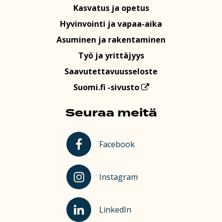
Kasvatus ja opetus
Hyvinvointi ja vapaa-aika
Asuminen ja rakentaminen
Työ ja yrittäjyys
Saavutettavuusseloste
Suomi.fi -sivusto
Seuraa meitä
Kauhajoki Facebookissa
Facebook
Kauhajoki Instagramissa
Instagram
Kauhajoki LinkedInissä
LinkedIn