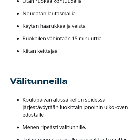
Otan ruokaa kohtuudella.
Noudatan lautasmallia.
Käytän haarukkaa ja veistä.
Ruokailen vähintään 15 minuuttia.
Kiitän keittäjää.
Välitunneilla
Koulupäivän alussa kellon soidessa
järjestäydytään luokittain jonoihin ulko-oven
edustalle.
Menen ripeästi välitunnille.
Tulen reippaasti sisälle, kun välitunti päättyy.