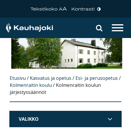
A
Tekstikoko A
Kontrasti
Hae sivu
Päävalikko
Etusivu
/
Kasvatus ja opetus
/
Esi- ja perusopetus
/
Kolmenraitin koulu
/
Kolmenraitin koulun
järjestyssäännöt
VALIKKO