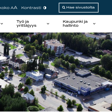
A
ikoko A
Kontrasti
Hae sivustolta
Työ ja
Kaupunki ja
yrittäjyys
hallinto