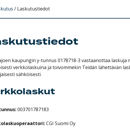
skutus
/
Laskutustiedot
askutustiedot
joen kaupungin y-tunnus 0178718-3 vastaanottaa laskuja 
isesti verkkolaskuina ja toivommekin Teidän lähettävän las
jaisesti sähköisesti.
rkkolaskut
tunnus:
003701787183
olaskuoperaattori:
CGI Suomi Oy