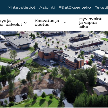
Yhteystiedot
Asiointi
Päätöksenteko
Tekst
Hyvinvointi
eys ja
Kasvatus ja
ja vapaa-
aalipalvelut
opetus
aika