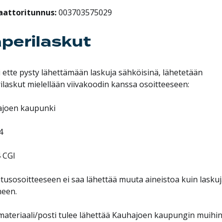
attoritunnus:
003703575029
perilaskut
i ette pysty lähettämään laskuja sähköisinä, lähetetään
ilaskut mielellään viivakoodin kanssa osoitteeseen:
joen kaupunki
4
 CGI
tusosoitteeseen ei saa lähettää muuta aineistoa kuin laskuj
ineen.
ateriaali/posti tulee lähettää Kauhajoen kaupungin muihi