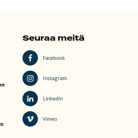
Seuraa meitä
Kauhajoki Facebookissa
Facebook
Kauhajoki Instagramissa
Instagram
en
Kauhajoki LinkedInissä
LinkedIn
Kauhajoki Vimeossa
Vimeo
en