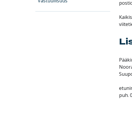
Vastuullisuus
postio
Kaiki
viitet
Li
Pääki
Noor
Suupo
etuni
puh. 