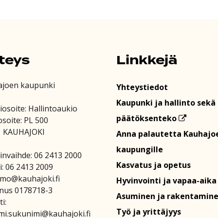
teys
Linkkejä
ajoen kaupunki
Yhteystiedot
Kaupunki ja hallinto sekä
iosoite: Hallintoaukio
päätöksenteko
osoite: PL 500
1 KAUHAJOKI
Anna palautetta Kauhajo
kaupungille
invaihde: 06 2413 2000
Kasvatus ja opetus
i: 06 2413 2009
amo@kauhajoki.fi
Hyvinvointi ja vapaa-aika
nus 0178718-3
Asuminen ja rakentamin
i:
Työ ja yrittäjyys
mi.sukunimi@kauhajoki.fi