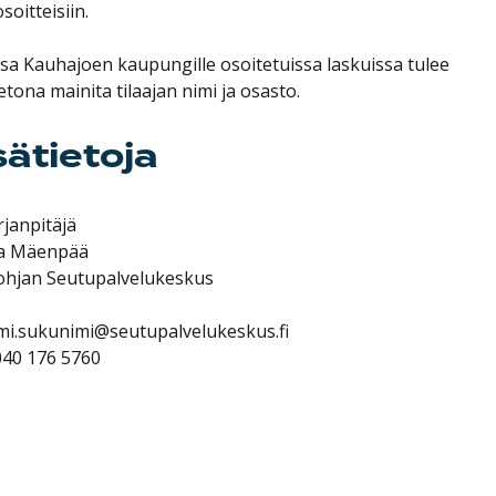
soitteisiin.
ssa Kauhajoen kaupungille osoitetuissa laskuissa tulee
ietona mainita tilaajan nimi ja osasto.
sätietoja
rjanpitäjä
a Mäenpää
hjan Seutupalvelukeskus
mi.sukunimi@seutupalvelukeskus.fi
040 176 5760