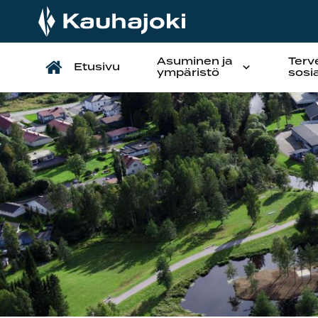
Asuminen ja
Terv
Etusivu
Päävalikko
ympäristö
sosi