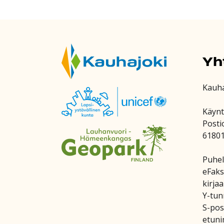
Yh
Kauh
Käynt
Posti
6180
Puhel
eFaks
kirja
Y-tun
S-post
etuni