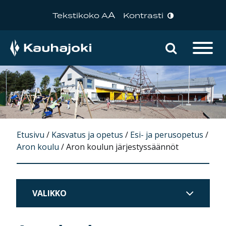
A
Tekstikoko A
Kontrasti
Hae sivu
Päävalikko
Etusivu
/
Kasvatus ja opetus
/
Esi- ja perusopetus
/
Aron koulu
/
Aron koulun järjestyssäännöt
VALIKKO