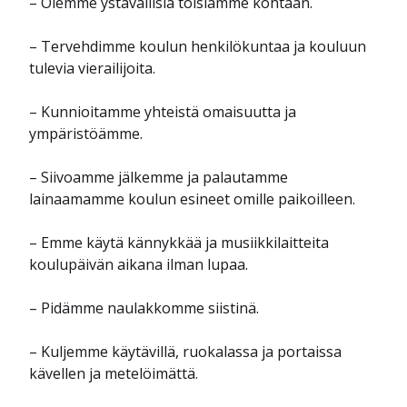
– Olemme ystävällisiä toisiamme kohtaan.
– Tervehdimme koulun henkilökuntaa ja kouluun
tulevia vierailijoita.
– Kunnioitamme yhteistä omaisuutta ja
ympäristöämme.
– Siivoamme jälkemme ja palautamme
lainaamamme koulun esineet omille paikoilleen.
– Emme käytä kännykkää ja musiikkilaitteita
koulupäivän aikana ilman lupaa.
– Pidämme naulakkomme siistinä.
– Kuljemme käytävillä, ruokalassa ja portaissa
kävellen ja metelöimättä.