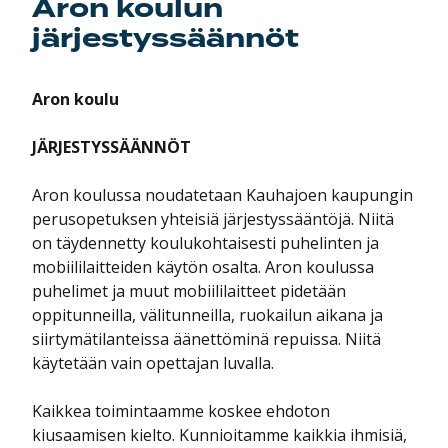
Aron koulun
järjestyssäännöt
Aron koulu
JÄRJESTYSSÄÄNNÖT
Aron koulussa noudatetaan Kauhajoen kaupungin
perusopetuksen yhteisiä järjestyssääntöjä. Niitä
on täydennetty koulukohtaisesti puhelinten ja
mobiililaitteiden käytön osalta. Aron koulussa
puhelimet ja muut mobiililaitteet pidetään
oppitunneilla, välitunneilla, ruokailun aikana ja
siirtymätilanteissa äänettöminä repuissa. Niitä
käytetään vain opettajan luvalla.
Kaikkea toimintaamme koskee ehdoton
kiusaamisen kielto. Kunnioitamme kaikkia ihmisiä,