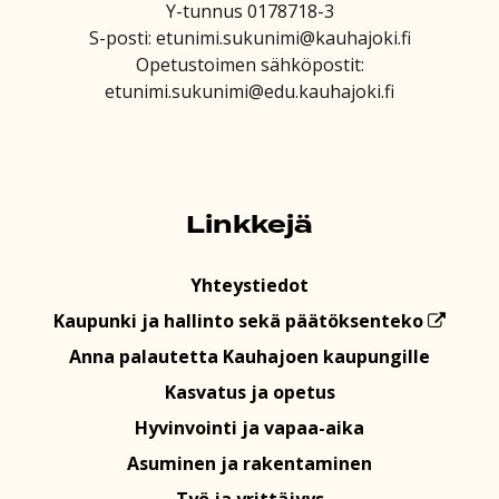
Y-tunnus 0178718-3
S-posti: etunimi.sukunimi@kauhajoki.fi
Opetustoimen sähköpostit:
etunimi.sukunimi@edu.kauhajoki.fi
Linkkejä
Yhteystiedot
Kaupunki ja hallinto sekä päätöksenteko
Anna palautetta Kauhajoen kaupungille
Kasvatus ja opetus
Hyvinvointi ja vapaa-aika
Asuminen ja rakentaminen
Työ ja yrittäjyys