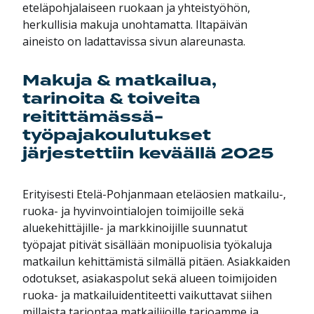
eteläpohjalaiseen ruokaan ja yhteistyöhön,
herkullisia makuja unohtamatta. Iltapäivän
aineisto on ladattavissa sivun alareunasta.
Makuja & matkailua,
tarinoita & toiveita
reitittämässä-
työpajakoulutukset
järjestettiin keväällä 2025
Erityisesti Etelä-Pohjanmaan eteläosien matkailu-,
ruoka- ja hyvinvointialojen toimijoille sekä
aluekehittäjille- ja markkinoijille suunnatut
työpajat pitivät sisällään monipuolisia työkaluja
matkailun kehittämistä silmällä pitäen. Asiakkaiden
odotukset, asiakaspolut sekä alueen toimijoiden
ruoka- ja matkailuidentiteetti vaikuttavat siihen
millaista tarjontaa matkailijoille tarjoamme ja