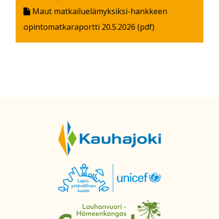
Maut matkailuelämyksiksi-hankkeen
opintomatkaraportti 20.5.2026 (pdf)