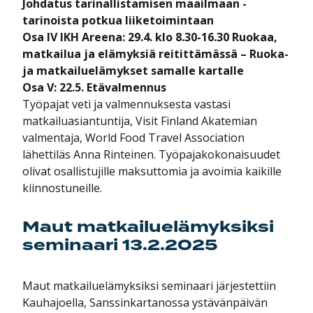
Johdatus tarinallistamisen maailmaan -
tarinoista potkua liiketoimintaan
Osa IV IKH Areena: 29.4. klo 8.30-16.30 Ruokaa,
matkailua ja elämyksiä reitittämässä – Ruoka-
ja matkailuelämykset samalle kartalle
Osa V: 22.5. Etävalmennus
Työpajat veti ja valmennuksesta vastasi
matkailuasiantuntija, Visit Finland Akatemian
valmentaja, World Food Travel Association
lähettiläs
Anna Rinteinen
.
Työpajakokonaisuudet
olivat osallistujille maksuttomia ja avoimia kaikille
kiinnostuneille.
Maut matkailuelämyksiksi
seminaari 13.2.2025
Maut matkailuelämyksiksi seminaari järjestettiin
Kauhajoella, Sanssinkartanossa ystävänpäivän