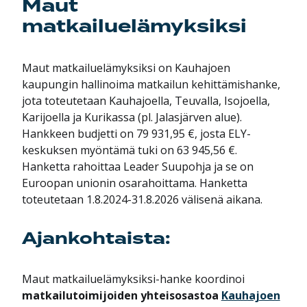
Maut
matkailuelämyksiksi
Maut matkailuelämyksiksi on Kauhajoen
kaupungin hallinoima matkailun kehittämishanke,
jota toteutetaan Kauhajoella, Teuvalla, Isojoella,
Karijoella ja Kurikassa (pl. Jalasjärven alue).
Hankkeen budjetti on 79 931,95 €, josta ELY-
keskuksen myöntämä tuki on 63 945,56 €.
Hanketta rahoittaa Leader Suupohja ja se on
Euroopan unionin osarahoittama. Hanketta
toteutetaan 1.8.2024-31.8.2026 välisenä aikana.
Ajankohtaista:
Maut matkailuelämyksiksi-hanke koordinoi
matkailutoimijoiden yhteisosastoa
Kauhajoen