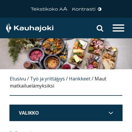
A
Tekstikoko A
Kontrasti
Hae sivu
Päävalikko
Etusivu
/
Työ ja yrittäjyys
/
Hankkeet
/
Maut
matkailuelämyksiksi
VALIKKO