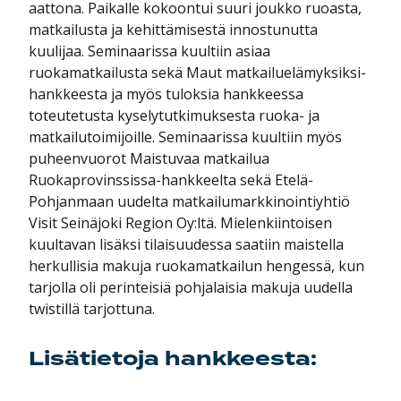
aattona. Paikalle kokoontui suuri joukko ruoasta,
matkailusta ja kehittämisestä innostunutta
kuulijaa. Seminaarissa kuultiin asiaa
ruokamatkailusta sekä Maut matkailuelämyksiksi-
hankkeesta ja myös tuloksia hankkeessa
toteutetusta kyselytutkimuksesta ruoka- ja
matkailutoimijoille. Seminaarissa kuultiin myös
puheenvuorot Maistuvaa matkailua
Ruokaprovinssissa-hankkeelta sekä Etelä-
Pohjanmaan uudelta matkailumarkkinointiyhtiö
Visit Seinäjoki Region Oy:ltä. Mielenkiintoisen
kuultavan lisäksi tilaisuudessa saatiin maistella
herkullisia makuja ruokamatkailun hengessä, kun
tarjolla oli perinteisiä pohjalaisia makuja uudella
twistillä tarjottuna.
Lisätietoja hankkeesta: