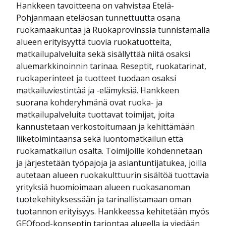
Hankkeen tavoitteena on vahvistaa Etelä-
Pohjanmaan eteläosan tunnettuutta osana
ruokamaakuntaa ja Ruokaprovinssia tunnistamalla
alueen erityisyyttä tuovia ruokatuotteita,
matkailupalveluita sekä sisällyttää niitä osaksi
aluemarkkinoinnin tarinaa. Reseptit, ruokatarinat,
ruokaperinteet ja tuotteet tuodaan osaksi
matkailuviestintää ja -elämyksiä. Hankkeen
suorana kohderyhmänä ovat ruoka- ja
matkailupalveluita tuottavat toimijat, joita
kannustetaan verkostoitumaan ja kehittämään
liiketoimintaansa sekä luontomatkailun että
ruokamatkailun osalta. Toimijoille kohdennetaan
ja järjestetään työpajoja ja asiantuntijatukea, joilla
autetaan alueen ruokakulttuurin sisältöä tuottavia
yrityksiä huomioimaan alueen ruokasanoman
tuotekehityksessään ja tarinallistamaan oman
tuotannon erityisyys. Hankkeessa kehitetään myös
GEOfood-konseptin tarjontaa alueella ja viedään