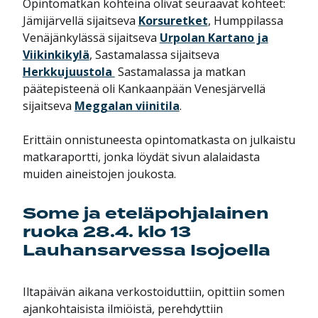
Opintomatkan kohteina olivat seuraavat kohteet:
Jämijärvellä sijaitseva
Korsuretket
, Humppilassa
Venäjänkylässä sijaitseva
Urpolan Kartano ja
Viikinkikylä
, Sastamalassa sijaitseva
Herkkujuustola
Sastamalassa ja matkan
päätepisteenä oli Kankaanpään Venesjärvellä
sijaitseva
Meggalan viinitila
.
Erittäin onnistuneesta opintomatkasta on julkaistu
matkaraportti, jonka löydät sivun alalaidasta
muiden aineistojen joukosta.
Some ja eteläpohjalainen
ruoka 28.4. klo 13
Lauhansarvessa Isojoella
Iltapäivän aikana verkostoiduttiin, opittiin somen
ajankohtaisista ilmiöistä, perehdyttiin