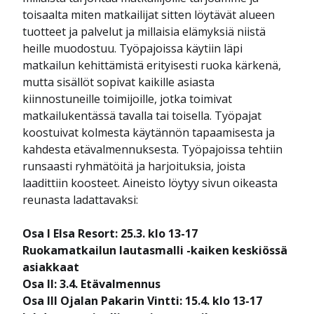
toisaalta miten matkailijat sitten löytävät alueen
tuotteet ja palvelut ja millaisia elämyksiä niistä
heille muodostuu. Työpajoissa käytiin läpi
matkailun kehittämistä erityisesti ruoka kärkenä,
mutta sisällöt sopivat kaikille asiasta
kiinnostuneille toimijoille, jotka toimivat
matkailukentässä tavalla tai toisella. Työpajat
koostuivat kolmesta käytännön tapaamisesta ja
kahdesta etävalmennuksesta. Työpajoissa tehtiin
runsaasti ryhmätöitä ja harjoituksia, joista
laadittiin koosteet. Aineisto löytyy sivun oikeasta
reunasta ladattavaksi:
Osa I Elsa Resort: 25.3. klo 13-17
Ruokamatkailun lautasmalli -kaiken keskiössä
asiakkaat
Osa II: 3.4. Etävalmennus
Osa III Ojalan Pakarin Vintti: 15.4. klo 13-17