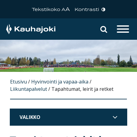
A
Tekstikoko A
Kontrasti
Hae sivu
Päävalikko
Etusivu
/
Hyvinvointi ja vapaa-aika
/
Liikuntapalvelut
/
Tapahtumat, leirit ja retket
VALIKKO