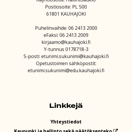
Postiosoite: PL 500
61801 KAUHAJOKI
Puhelinvaihde: 06 2413 2000
eFaksi: 06 2413 2009
kirjaamo@kauhajoki.fi
Y-tunnus 0178718-3
S-posti: etunimi.sukunimi@kauhajoki.fi
Opetustoimen sähköpostit:
etunimi.sukunimi@edu.kauhajoki.fi
Linkkejä
Yhteystiedot
Kaupunki ja hallinto sekä päätöksenteko