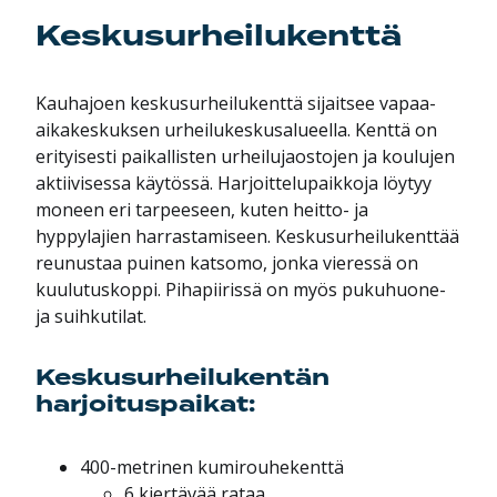
Keskusurheilukenttä
Kauhajoen keskusurheilukenttä sijaitsee vapaa-
aikakeskuksen urheilukeskusalueella. Kenttä on
erityisesti paikallisten urheilujaostojen ja koulujen
aktiivisessa käytössä. Harjoittelupaikkoja löytyy
moneen eri tarpeeseen, kuten heitto- ja
hyppylajien harrastamiseen. Keskusurheilukenttää
reunustaa puinen katsomo, jonka vieressä on
kuulutuskoppi. Pihapiirissä on myös pukuhuone-
ja suihkutilat.
Keskusurheilukentän
harjoituspaikat:
400-metrinen kumirouhekenttä
6 kiertävää rataa