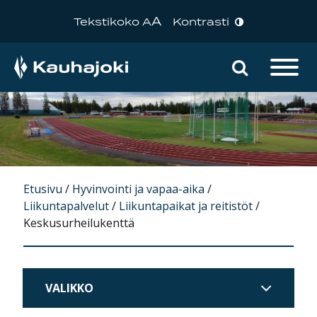
A
Tekstikoko A
Kontrasti
Hae sivu
Päävalikko
Etusivu
/
Hyvinvointi ja vapaa-aika
/
Liikuntapalvelut
/
Liikuntapaikat ja reitistöt
/
Keskusurheilukenttä
VALIKKO