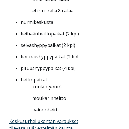
etusuoralla 8 rataa
nurmikeskusta
keihäänheittopaikat (2 kpl)
seiväshyppypaikat (2 kpl)
korkeushyppypaikat (2 kpl)
pituushyppypaikat (4 kpl)
heittopaikat
kuulantyöntö
moukarinheitto
painonheitto
Keskusurheilukentän varaukset
tilavarausjärjestelmän kautta.