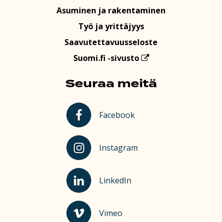
Asuminen ja rakentaminen
Työ ja yrittäjyys
Saavutettavuusseloste
Suomi.fi -sivusto
Seuraa meitä
Kauhajoki Facebookissa
Facebook
Kauhajoki Instagramissa
Instagram
Kauhajoki LinkedInissä
LinkedIn
Kauhajoki Vimeossa
Vimeo