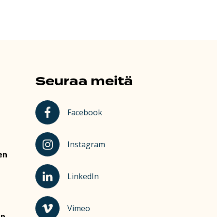
Seuraa meitä
Kauhajoki Facebookissa
Facebook
Kauhajoki Instagramissa
Instagram
en
Kauhajoki LinkedInissä
LinkedIn
Kauhajoki Vimeossa
Vimeo
en