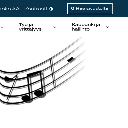
A
ikoko A
Kontrasti
Hae sivustolta
Työ ja
Kaupunki ja
yrittäjyys
hallinto