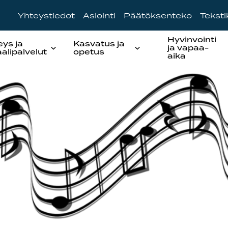
Yhteystiedot
Asiointi
Päätöksenteko
Tekst
Hyvinvointi
eys ja
Kasvatus ja
ja vapaa-
aalipalvelut
opetus
aika