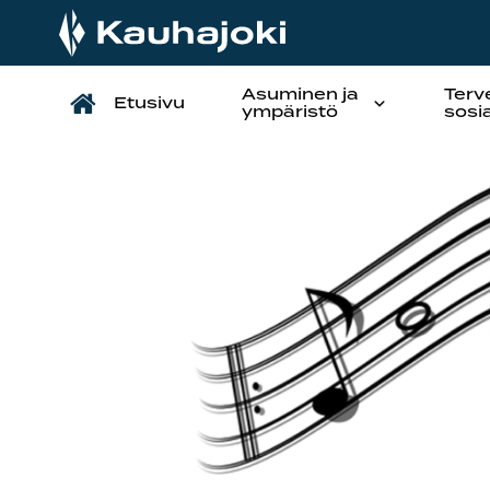
Asuminen ja
Terv
Etusivu
Päävalikko
ympäristö
sosi