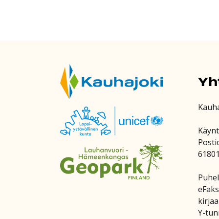
Yh
Kauh
Käynt
Posti
6180
Puhel
eFaks
kirja
Y-tun