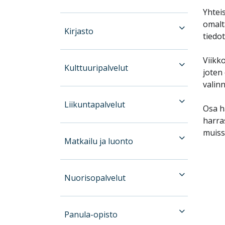
Yhtei
omalt
Kirjasto
tiedo
Viikko
Kulttuuripalvelut
joten 
valinn
Liikuntapalvelut
Osa h
harra
muiss
Matkailu ja luonto
Nuorisopalvelut
Panula-opisto