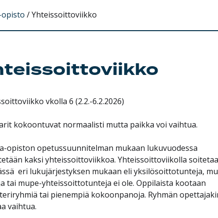
-opisto
/
Yhteissoittoviikko
teissoittoviikko
soittoviikko vkolla 6 (2.2.-6.2.2026)
rit kokoontuvat normaalisti mutta paikka voi vaihtua.
a-opiston opetussuunnitelman mukaan lukuvuodessa
tetään kaksi yhteissoittoviikkoa. Yhteissoittoviikolla soiteta
ssä eri lukujärjestyksen mukaan eli yksilösoittotunteja, m
ja tai mupe-yhteissoittotunteja ei ole. Oppilaista kootaan
teriryhmiä tai pienempiä kokoonpanoja. Ryhmän opettajaki
aa vaihtua.