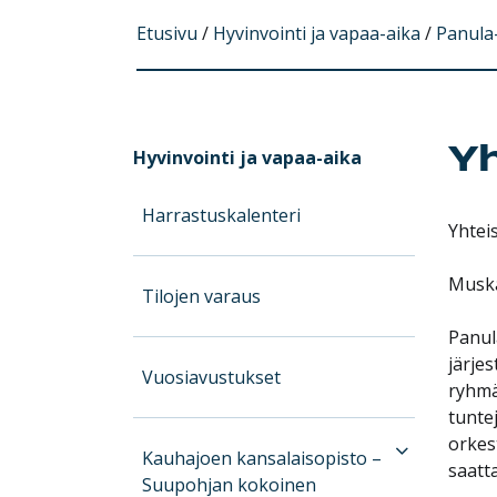
Etusivu
/
Hyvinvointi ja vapaa-aika
/
Panula
Yh
Hyvinvointi ja vapaa-aika
Harrastuskalenteri
Yhteis
Muska
Tilojen varaus
Panul
järjes
Vuosiavustukset
ryhmä
tunte
orkes
Kauhajoen kansalaisopisto –
saatt
Suupohjan kokoinen