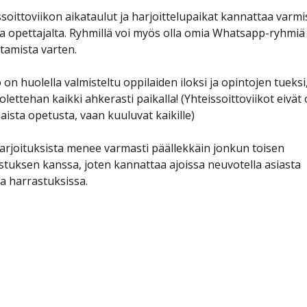
ssoittoviikon aikataulut ja harjoittelupaikat kannattaa varmi
a opettajalta. Ryhmillä voi myös olla omia Whatsapp-ryhmiä
ttamista varten.
 on huolella valmisteltu oppilaiden iloksi ja opintojen tueksi
olettehan kaikki ahkerasti paikalla! (Yhteissoittoviikot eivät 
aista opetusta, vaan kuuluvat kaikille)
arjoituksista menee varmasti päällekkäin jonkun toisen
stuksen kanssa, joten kannattaa ajoissa neuvotella asiasta
a harrastuksissa.