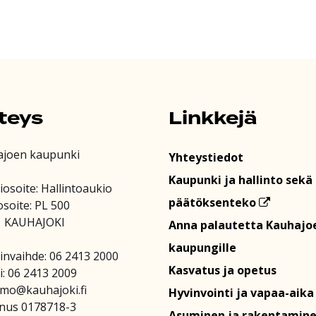
teys
Linkkejä
ajoen kaupunki
Yhteystiedot
Kaupunki ja hallinto sekä
iosoite: Hallintoaukio
päätöksenteko
osoite: PL 500
1 KAUHAJOKI
Anna palautetta Kauhajo
kaupungille
invaihde: 06 2413 2000
Kasvatus ja opetus
i: 06 2413 2009
amo@kauhajoki.fi
Hyvinvointi ja vapaa-aika
nus 0178718-3
Asuminen ja rakentamin