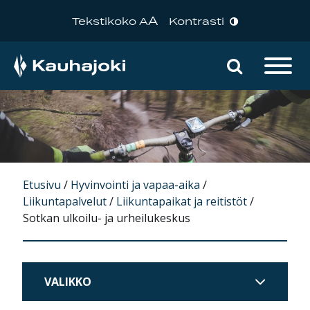
A
Tekstikoko A
Kontrasti
Hae sivu
Päävalikko
Etusivu
/
Hyvinvointi ja vapaa-aika
/
Liikuntapalvelut
/
Liikuntapaikat ja reitistöt
/
Sotkan ulkoilu- ja urheilukeskus
VALIKKO