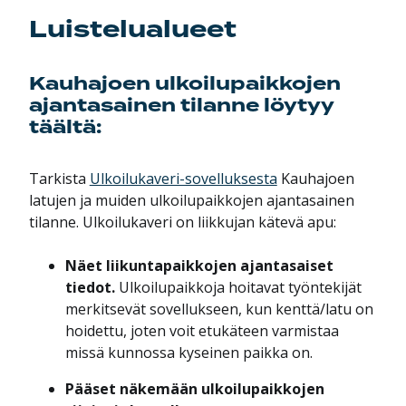
Luistelualueet
Kauhajoen ulkoilupaikkojen
ajantasainen tilanne löytyy
täältä:
Tarkista
Ulkoilukaveri-sovelluksesta
Kauhajoen
latujen ja muiden ulkoilupaikkojen ajantasainen
tilanne. Ulkoilukaveri on liikkujan kätevä apu:
Näet liikuntapaikkojen ajantasaiset
tiedot.
Ulkoilupaikkoja hoitavat työntekijät
merkitsevät sovellukseen, kun kenttä/latu on
hoidettu, joten voit etukäteen varmistaa
missä kunnossa kyseinen paikka on.
Pääset näkemään ulkoilupaikkojen