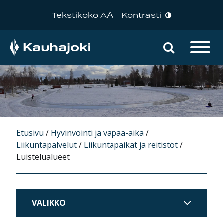
A
Tekstikoko A
Kontrasti
Hae sivu
Päävalikko
Etusivu
/
Hyvinvointi ja vapaa-aika
/
Liikuntapalvelut
/
Liikuntapaikat ja reitistöt
/
Luistelualueet
VALIKKO