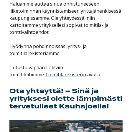
Haluamme auttaa sinua onnistuneeseen
liiketoiminnan käynnistämiseen yrittäjähenkisessä
kaupungissamme. Ole yhteydessä, niin
kartoitamme yrityksellesi sopivat toimitila- ja
tonttivaihtoehdot.
Hyödynnä pohdinnoissasi yritys- ja
toimitilarekisteriämme.
Tutustu vapaana oleviin
toimitiloihimme
Toimitilarekisterin
avulla.
Ota yhteyttä! – Sinä ja
yrityksesi olette lämpimästi
tervetulleet Kauhajoelle!