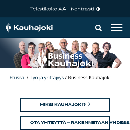
A
Tekstikoko A
Kontrasti
Hae sivu
Päävalikko
Etusivu
/
Työ ja yrittäjyys
/
Business Kauhajoki
MIKSI KAUHAJOKI?
OTA YHTEYTTÄ – RAKENNETAAN YHDESS