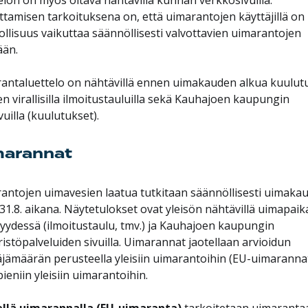
ttamisen tarkoituksena on, että uimarantojen käyttäjillä on
llisuus vaikuttaa säännöllisesti valvottavien uimarantojen
än.
antaluettelo on nähtävillä ennen uimakauden alkua kuulut
n virallisilla ilmoitustauluilla sekä Kauhajoen kaupungin
vuilla (kuulutukset).
marannat
antojen uimavesien laatua tutkitaan säännöllisesti uimaka
-31.8. aikana. Näytetulokset ovat yleisön nähtävillä uimapaik
syydessä (ilmoitustaulu, tmv.) ja Kauhajoen kaupungin
istöpalveluiden sivuilla. Uimarannat jaotellaan arvioidun
äjämäärän perusteella yleisiin uimarantoihin (EU-uimaranna
ieniin yleisiin uimarantoihin.
ellä uimarannalla (EU-uimaranta)
tarkoitetaan uimarantaa,