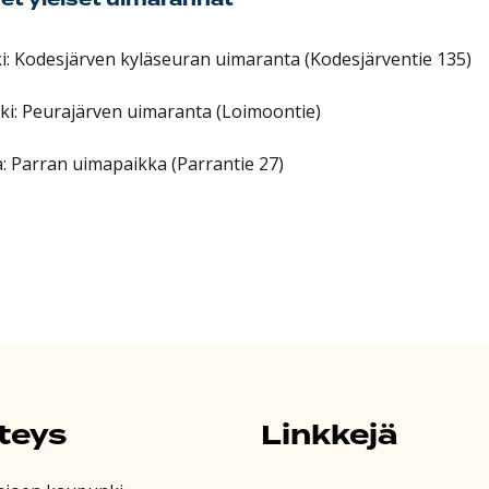
ki: Kodesjärven kyläseuran uimaranta (Kodesjärventie 135)
oki: Peurajärven uimaranta (Loimoontie)
: Parran uimapaikka (Parrantie 27)
teys
Linkkejä