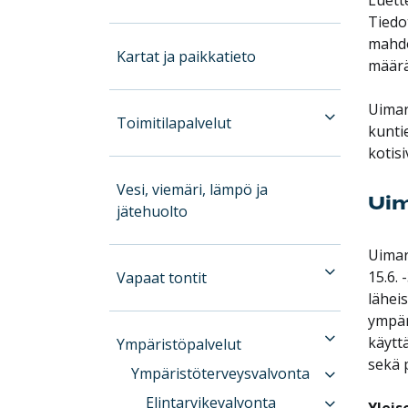
Tiedo
mahdo
Kartat ja paikkatieto
määrä
Uimar
Toimitilapalvelut
kuntie
kotisi
Vesi, viemäri, lämpö ja
Ui
jätehuolto
Uimar
15.6. 
Vapaat tontit
lähei
ympär
käytt
Ympäristöpalvelut
sekä p
Ympäristöterveysvalvonta
Elintarvikevalvonta
Yleis