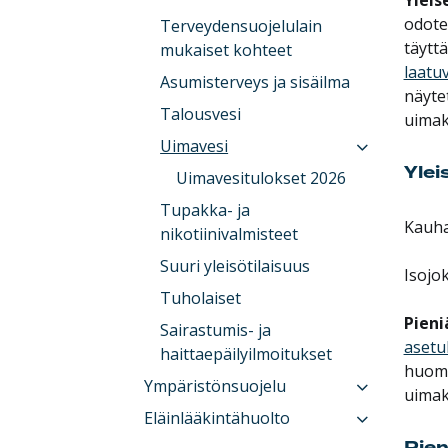
odote
Terveydensuojelulain
täytt
mukaiset kohteet
laatu
Asumisterveys ja sisäilma
näyte
Talousvesi
uimaka
Uimavesi
Ylei
Uimavesitulokset 2026
Tupakka- ja
Kauha
nikotiinivalmisteet
Suuri yleisötilaisuus
Isojo
Tuholaiset
Pieni
Sairastumis- ja
asetu
haittaepäilyilmoitukset
huoma
Ympäristönsuojelu
uimak
Eläinlääkintähuolto
Pien