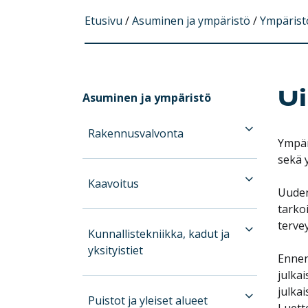
Etusivu
/
Asuminen ja ympäristö
/
Ympärist
U
Asuminen ja ympäristö
Rakennusvalvonta
Ympär
sekä 
Kaavoitus
Uuden
tarko
tervey
Kunnallistekniikka, kadut ja
yksityistiet
Ennen
julka
julkai
Puistot ja yleiset alueet
Luett