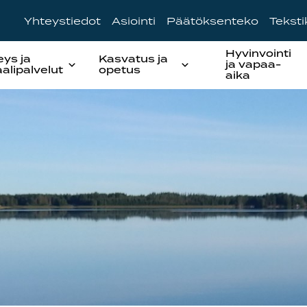
Yhteystiedot
Asiointi
Päätöksenteko
Tekst
Hyvinvointi
eys ja
Kasvatus ja
ja vapaa-
aalipalvelut
opetus
aika