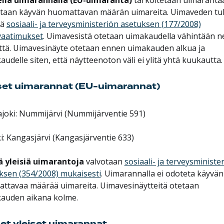
taan käyvän huomattavan määrän uimareita. Uimaveden tu
ää
sosiaali- ja terveysministeriön asetuksen (177/2008)
vaatimukset
. Uimavesistä otetaan uimakaudella vähintään ne
ttä. Uimavesinäyte otetaan ennen uimakauden alkua ja
udelle siten, että näytteenoton väli ei ylitä yhtä kuukautta.
set uimarannat (EU-uimarannat)
joki: Nummijärvi (Nummijärventie 591)
ki: Kangasjärvi (Kangasjärventie 633)
ä yleisiä uimarantoja
valvotaan
sosiaali- ja terveysministe
ksen (354/2008) mukaisesti
. Uimarannalla ei odoteta käyvän
ttavaa määrää uimareita. Uimavesinäytteitä otetaan
auden aikana kolme.
et yleiset uimarannat