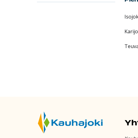
Isojo
Karij
Teuva
Yh