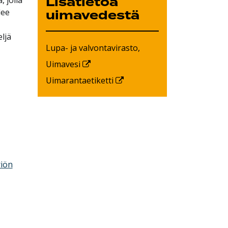
Lisätietoa
lee
uimavedestä
ljä
Lupa- ja valvontavirasto,
Uimavesi
Uimarantaetiketti
riön