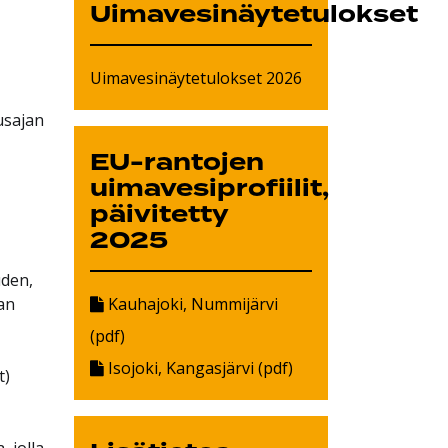
Uimavesinäytetulokset
Uimavesinäytetulokset 2026
usajan
EU-rantojen
uimavesiprofiilit,
päivitetty
2025
uden,
an
Kauhajoki, Nummijärvi
(pdf)
Isojoki, Kangasjärvi (pdf)
t)
 jolla