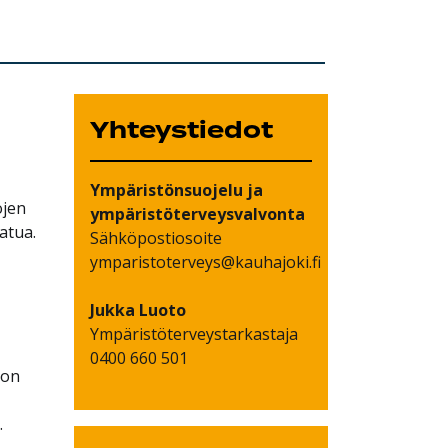
Yhteystiedot
Ympäristönsuojelu ja
ojen
ympäristöterveysvalvonta
atua.
Sähköpostiosoite
ymparistoterveys@kauhajoki.fi
Jukka
Luoto
Ympäristöterveystarkastaja
0400 660 501
 on
.