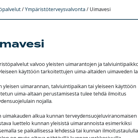
öpalvelut
/
Ympäristöterveysvalvonta
/
Uimavesi
imavesi
istöpalvelut valvoo yleisten uimarantojen ja talviuintipaikk
yleiseen käyttöön tarkoitettujen uima-altaiden uimaveden la
 yleisen uimarannan, talviuintipaikan tai yleiseen käyttöön
itetun uima-altaan perustamisesta tulee tehdä ilmoitus
densuojelulain nojalla.
 uimakauden alkua kunnan terveydensuojeluviranomaisen
istava luettelo kunnan yleisistä uimarannoista esimerkiksi
semalla se paikallisessa lehdessä tai kunnan ilmoitustaululla
elon on myös oltava nähtävillä kunnan verkkosivuilla.