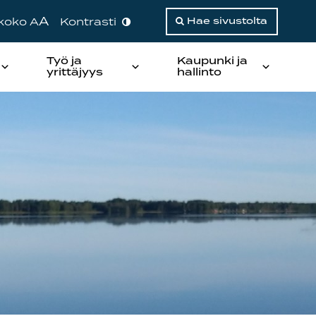
A
ikoko A
Kontrasti
Hae sivustolta
Työ ja
Kaupunki ja
yrittäjyys
hallinto