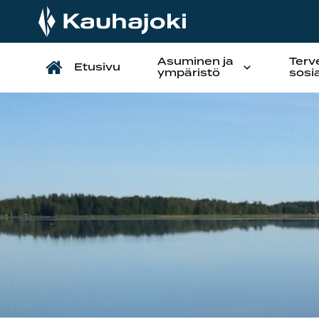
Asuminen ja
Terv
Etusivu
Päävalikko
ympäristö
sosi