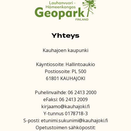
Yhteys
Kauhajoen kaupunki
Käyntiosoite: Hallintoaukio
Postiosoite: PL 500
61801 KAUHAJOKI
Puhelinvaihde: 06 2413 2000
eFaksi: 06 2413 2009
kirjaamo@kauhajoki.fi
Y-tunnus 0178718-3
S-posti: etunimi.sukunimi@kauhajoki.fi
Opetustoimen sähköpostit: