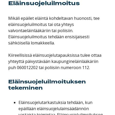
Eläinsuojeluilmoitus
Mikäli epäilet eläintä kohdeltavan huonosti, tee
eläinsuojeluilmoitus tai ota yhteys
valvontaeläinlääkäriin tai poliisiin.
Eläinsuojeluilmoitus tehdään ensisijaisesti
sähköisellä lomakkeella.
Kiireellisissä eläinsuojelutapauksissa tulee ottaa
yhteyttä päivystävään kaupungineläinlääkäriin
puh 060012202 tai poliisiin numeroon 112.
Eläinsuojeluilmoituksen
tekeminen
Eläinsuojelutarkastuksia tehdään, kun
epäillään eläinsuojelulainsäädännön
vastaista toimintaa. Eläinsuojeluilmoituksen