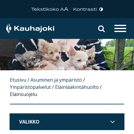
A
Tekstikoko A
Kontrasti
Hae sivu
Päävalikko
Etusivu
/
Asuminen ja ympäristö
/
Ympäristöpalvelut
/
Eläinlääkintähuolto
/
Eläinsuojelu
VALIKKO