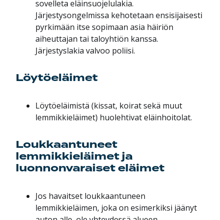
sovelleta eläinsuojelulakia.
Järjestysongelmissa kehotetaan ensisijaisesti
pyrkimään itse sopimaan asia häiriön
aiheuttajan tai taloyhtiön kanssa.
Järjestyslakia valvoo poliisi.
Löytöeläimet
Löytöeläimistä (kissat, koirat sekä muut
lemmikkieläimet) huolehtivat eläinhoitolat.
Loukkaantuneet
lemmikkieläimet ja
luonnonvaraiset eläimet
Jos havaitset loukkaantuneen
lemmikkieläimen, joka on esimerkiksi jäänyt
auton alle, ole yhteydessä alueen