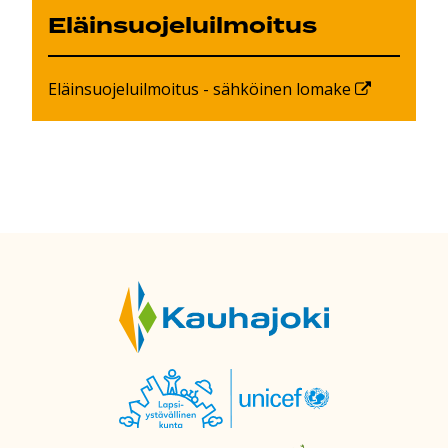
Eläinsuojeluilmoitus
Eläinsuojeluilmoitus - sähköinen lomake