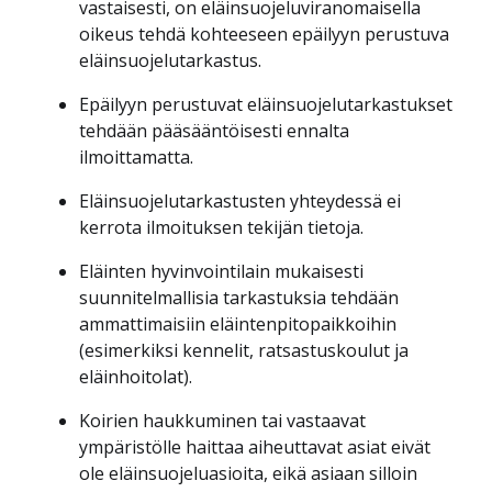
vastaisesti, on eläinsuojeluviranomaisella
oikeus tehdä kohteeseen epäilyyn perustuva
eläinsuojelutarkastus.
Epäilyyn perustuvat eläinsuojelutarkastukset
tehdään pääsääntöisesti ennalta
ilmoittamatta.
Eläinsuojelutarkastusten yhteydessä ei
kerrota ilmoituksen tekijän tietoja.
Eläinten hyvinvointilain mukaisesti
suunnitelmallisia tarkastuksia tehdään
ammattimaisiin eläintenpitopaikkoihin
(esimerkiksi kennelit, ratsastuskoulut ja
eläinhoitolat).
Koirien haukkuminen tai vastaavat
ympäristölle haittaa aiheuttavat asiat eivät
ole eläinsuojeluasioita, eikä asiaan silloin