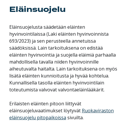
Eläinsuojelu
Eläinsuojelusta säädetään eläinten
hyvinvointilaissa (Laki eläinten hyvinvoinnista
693/2023) ja sen perusteella annetuissa
säädöksissä. Lain tarkoituksena on edistää
eläinten hyvinvointia ja suojella eläimiä parhaalla
mahdollisella tavalla niiden hyvinvoinnille
aiheutuvalta haitalta. Lain tarkoituksena on myös
lisätä eläinten kunnioitusta ja hyvää kohtelua.
Kunnallisella tasolla eläinten hyvinvointilain
toteutumista valvovat valvontaeläinlääkärit.
Erilaisten eläinten pitoon liittyvät
eläinsuojeluvaatimukset löytyvät
Ruokaviraston
eläinsuojelu pitopaikoissa
sivuilta.