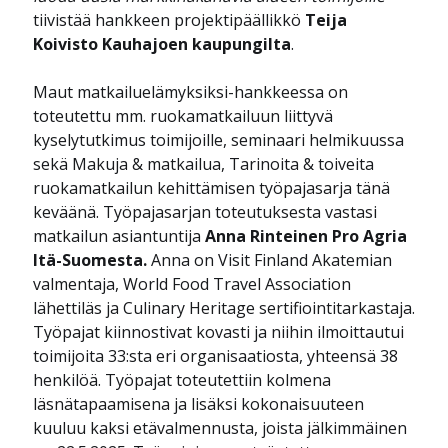
tiivistää hankkeen projektipäällikkö
Teija
Koivisto Kauhajoen kaupungilta
.
Maut matkailuelämyksiksi-hankkeessa on
toteutettu mm. ruokamatkailuun liittyvä
kyselytutkimus toimijoille, seminaari helmikuussa
sekä Makuja & matkailua, Tarinoita & toiveita
ruokamatkailun kehittämisen työpajasarja tänä
keväänä. Työpajasarjan toteutuksesta vastasi
matkailun asiantuntija
Anna Rinteinen Pro Agria
Itä-Suomesta.
Anna on Visit Finland Akatemian
valmentaja, World Food Travel Association
lähettiläs ja Culinary Heritage sertifiointitarkastaja.
Työpajat kiinnostivat kovasti ja niihin ilmoittautui
toimijoita 33:sta eri organisaatiosta, yhteensä 38
henkilöä. Työpajat toteutettiin kolmena
läsnätapaamisena ja lisäksi kokonaisuuteen
kuuluu kaksi etävalmennusta, joista jälkimmäinen