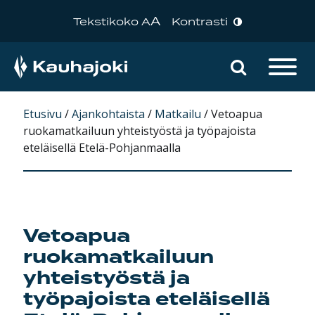
A
Tekstikoko A
Kontrasti
Hae sivu
Päävalikko
Etusivu
/
Ajankohtaista
/
Matkailu
/
Vetoapua
ruokamatkailuun yhteistyöstä ja työpajoista
eteläisellä Etelä-Pohjanmaalla
Vetoapua
ruokamatkailuun
yhteistyöstä ja
työpajoista eteläisellä