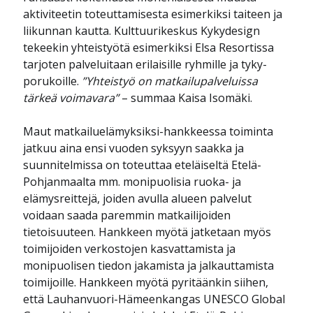
aktiviteetin toteuttamisesta esimerkiksi taiteen ja
liikunnan kautta. Kulttuurikeskus Kykydesign
tekeekin yhteistyötä esimerkiksi Elsa Resortissa
tarjoten palveluitaan erilaisille ryhmille ja tyky-
porukoille.
”Yhteistyö on matkailupalveluissa
tärkeä voimavara”
– summaa Kaisa Isomäki.
Maut matkailuelämyksiksi-hankkeessa toiminta
jatkuu aina ensi vuoden syksyyn saakka ja
suunnitelmissa on toteuttaa eteläiseltä Etelä-
Pohjanmaalta mm. monipuolisia ruoka- ja
elämysreittejä, joiden avulla alueen palvelut
voidaan saada paremmin matkailijoiden
tietoisuuteen. Hankkeen myötä jatketaan myös
toimijoiden verkostojen kasvattamista ja
monipuolisen tiedon jakamista ja jalkauttamista
toimijoille. Hankkeen myötä pyritäänkin siihen,
että Lauhanvuori-Hämeenkangas UNESCO Global