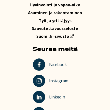
Hyvinvointi ja vapaa-aika
Asuminen ja rakentaminen
Työ ja yrittäjyys
Saavutettavuusseloste
Suomi.fi -sivusto
Seuraa meitä
Kauhajoki Facebookissa
Facebook
Kauhajoki Instagramissa
Instagram
Kauhajoki LinkedInissä
LinkedIn