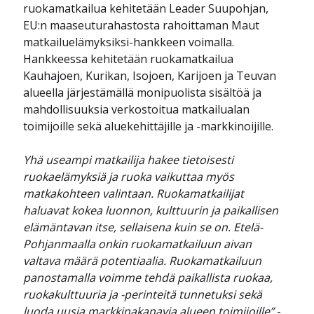
ruokamatkailua kehitetään Leader Suupohjan,
EU:n maaseuturahastosta rahoittaman Maut
matkailuelämyksiksi-hankkeen voimalla.
Hankkeessa kehitetään ruokamatkailua
Kauhajoen, Kurikan, Isojoen, Karijoen ja Teuvan
alueella järjestämällä monipuolista sisältöä ja
mahdollisuuksia verkostoitua matkailualan
toimijoille sekä aluekehittäjille ja -markkinoijille.
Yhä useampi matkailija hakee tietoisesti
ruokaelämyksiä ja ruoka vaikuttaa myös
matkakohteen valintaan. Ruokamatkailijat
haluavat kokea luonnon, kulttuurin ja paikallisen
elämäntavan itse, sellaisena kuin se on. Etelä-
Pohjanmaalla onkin ruokamatkailuun aivan
valtava määrä potentiaalia. Ruokamatkailuun
panostamalla voimme tehdä paikallista ruokaa,
ruokakulttuuria ja -perinteitä tunnetuksi sekä
luoda uusia markkinakanavia alueen toimijoille”
-