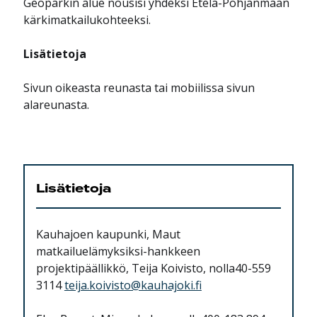
Geoparkin alue nousisi yhdeksi Etelä-Pohjanmaan
kärkimatkailukohteeksi.
Lisätietoja
Sivun oikeasta reunasta tai mobiilissa sivun
alareunasta.
Lisätietoja
Kauhajoen kaupunki, Maut
matkailuelämyksiksi-hankkeen
projektipäällikkö, Teija Koivisto, nolla40-559
3114
teija.koivisto@kauhajoki.fi