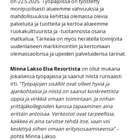
on 22.5.2025. Työpajoissa on työstetty
monipuolisesti alueemme vahvuuksia ja
mahdollisuuksia kehittää olemassa olevia
palveluita ja tuotteita ja kertoa alueemme
ruokakulttuurista ja -tuotannosta osana
matkailua. Tärkeää on myös herätellä toimijoita
uudenlaiseen markkinointiin ja kertomaan
olemassaolonsa ja upeiden palveluidensa tarinat.
Minna Lakso Elsa Resortista
on ollut mukana
jokaisessa työpajassa ja saanut niistä runsaasti
irti.
”Työpajojen sisällöt ovat olleet hyviä ja
ajankohtaisia ja niistä on saanut konkreettista
oppia ja vinkkiä omaan toimintaan. Ja onhan
yrittäjäkollegoiden kanssa tapaaminen aina
erittäin antoisaa. Verkostot ovat tarpeellisia,
kaikkea ei aina tarvitse tehdä itse, vaan voi
keskittyä siihen omaan erityisosaamiseensa”
–
pohtii Minna Lakso.