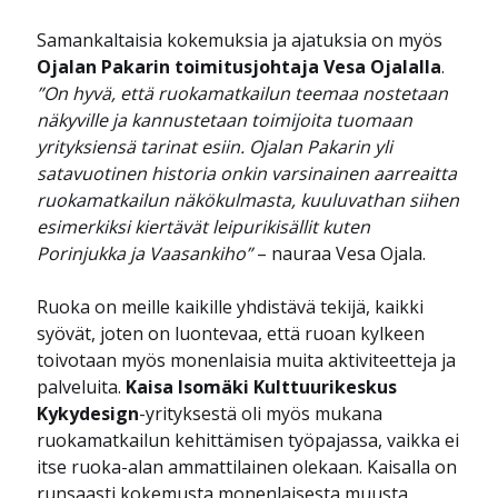
Samankaltaisia kokemuksia ja ajatuksia on myös
Ojalan Pakarin toimitusjohtaja Vesa Ojalalla
.
”On hyvä, että ruokamatkailun teemaa nostetaan
näkyville ja kannustetaan toimijoita tuomaan
yrityksiensä tarinat esiin. Ojalan Pakarin yli
satavuotinen historia onkin varsinainen aarreaitta
ruokamatkailun näkökulmasta, kuuluvathan siihen
esimerkiksi kiertävät leipurikisällit kuten
Porinjukka ja Vaasankiho”
– nauraa Vesa Ojala.
Ruoka on meille kaikille yhdistävä tekijä, kaikki
syövät, joten on luontevaa, että ruoan kylkeen
toivotaan myös monenlaisia muita aktiviteetteja ja
palveluita.
Kaisa Isomäki Kulttuurikeskus
Kykydesign
-yrityksestä oli myös mukana
ruokamatkailun kehittämisen työpajassa, vaikka ei
itse ruoka-alan ammattilainen olekaan. Kaisalla on
runsaasti kokemusta monenlaisesta muusta