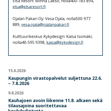
Elsa Resort: Minna Lakso, nolla400-183 894,
elsa@elsaresort.fi
Ojalan Pakari Oy: Vesa Ojala, nolla500-977
889,
vesa.ojala@ojalanpakari.fi
Kulttuurikeskus Kykydesign: Kaisa Isomäki,
nolla40-595 9398,
kaisa@kykydesign.fi
15.6.2026
Kaupungin virastopalvelut suljettuna 22.6.
– 7.8.2026
9.8.2026
Kauhajoen avoin liikenne 11.8. alkaen sekä
tilausajoina suoritettavaa
koulukuljetusta