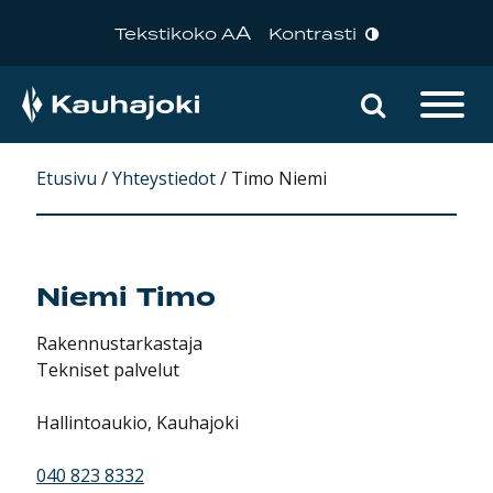
A
Tekstikoko A
Kontrasti
Hae sivu
Päävalikko
Etusivu
/
Yhteystiedot
/
Timo Niemi
Niemi
Timo
Rakennustarkastaja
Tekniset palvelut
Hallintoaukio, Kauhajoki
040 823 8332