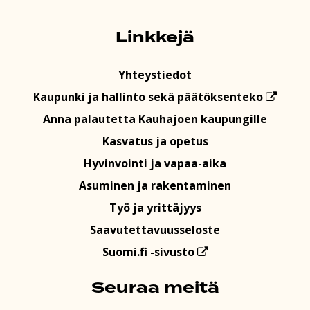
Linkkejä
Yhteystiedot
Kaupunki ja hallinto sekä päätöksenteko
Anna palautetta Kauhajoen kaupungille
Kasvatus ja opetus
Hyvinvointi ja vapaa-aika
Asuminen ja rakentaminen
Työ ja yrittäjyys
Saavutettavuusseloste
Suomi.fi -sivusto
Seuraa meitä