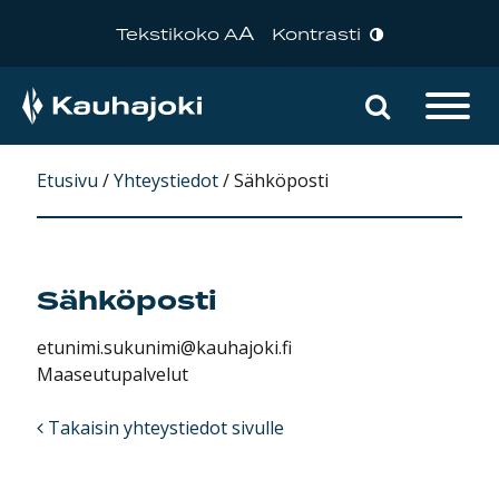
A
Tekstikoko A
Kontrasti
Hae sivu
Päävalikko
Etusivu
/
Yhteystiedot
/
Sähköposti
Sähköposti
etunimi.sukunimi@kauhajoki.fi
Maaseutupalvelut
Takaisin yhteystiedot sivulle