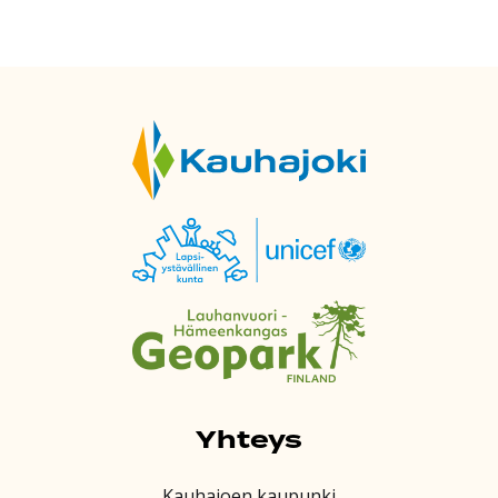
Yhteys
Kauhajoen kaupunki