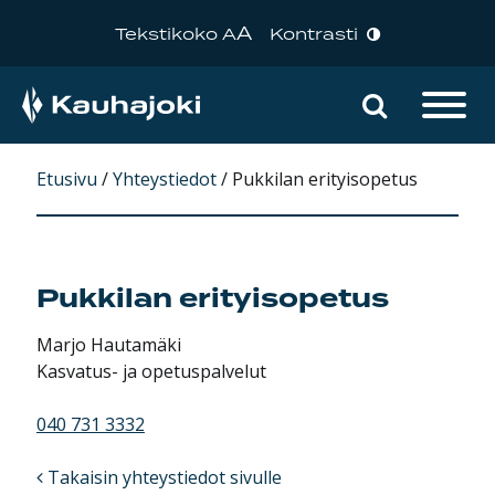
A
Tekstikoko A
Kontrasti
Hae sivu
Päävalikko
Etusivu
/
Yhteystiedot
/
Pukkilan erityisopetus
Pukkilan erityisopetus
Marjo Hautamäki
Kasvatus- ja opetuspalvelut
040 731 3332
Takaisin yhteystiedot sivulle