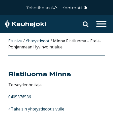
A
Tekstikoko A
Kontrasti
Hae sivu
Päävalikko
Etusivu
/
Yhteystiedot
/
Minna Ristiluoma – Etelä-
Pohjanmaan Hyvinvointialue
Ristiluoma
Minna
Terveydenhoitaja
0405376536
Takaisin yhteystiedot sivulle