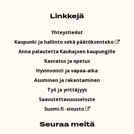
Linkkejä
Yhteystiedot
Kaupunki ja hallinto sekä päätöksenteko
Anna palautetta Kauhajoen kaupungille
Kasvatus ja opetus
Hyvinvointi ja vapaa-aika
Asuminen ja rakentaminen
Työ ja yrittäjyys
Saavutettavuusseloste
Suomi.fi -sivusto
Seuraa meitä