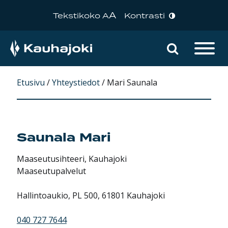
A
Tekstikoko A
Kontrasti
Hae sivu
Päävalikko
Etusivu
/
Yhteystiedot
/
Mari Saunala
Saunala
Mari
Maaseutusihteeri, Kauhajoki
Maaseutupalvelut
Hallintoaukio, PL 500, 61801 Kauhajoki
040 727 7644