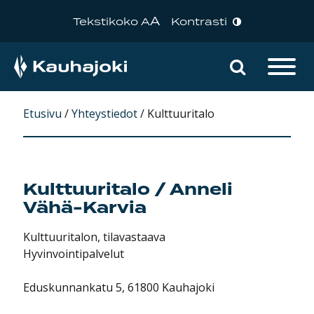
A
Tekstikoko A
Kontrasti
Hae sivu
Päävalikko
Etusivu
/
Yhteystiedot
/
Kulttuuritalo
Kulttuuritalo / Anneli
Vähä-Karvia
Kulttuuritalon, tilavastaava
Hyvinvointipalvelut
Eduskunnankatu 5, 61800 Kauhajoki