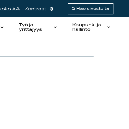
A
ikoko A
Kontrasti
Hae sivustolta
Työ ja
Kaupunki ja
yrittäjyys
hallinto