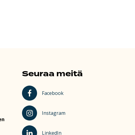
Seuraa meitä
Kauhajoki Facebookissa
Facebook
Kauhajoki Instagramissa
Instagram
en
Kauhajoki LinkedInissä
LinkedIn