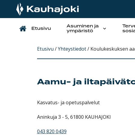
Asuminen ja
Terv
Etusivu
Päävalikko
ympäristö
sosi
Etusivu
/
Yhteystiedot
/
Koulukeskuksen aam
Aamu- ja iltapäivät
Kasvatus- ja opetuspalvelut
Aninkuja 3 - 5, 61800 KAUHAJOKI
043 820 0439