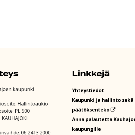
teys
Linkkejä
ajoen kaupunki
Yhteystiedot
Kaupunki ja hallinto sekä
iosoite: Hallintoaukio
päätöksenteko
osoite: PL 500
1 KAUHAJOKI
Anna palautetta Kauhajo
kaupungille
invaihde: 06 2413 2000