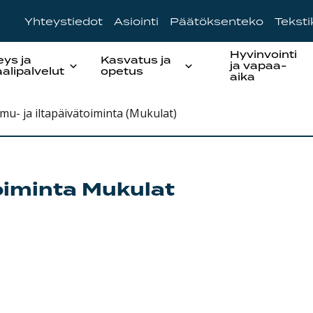
Yhteystiedot
Asiointi
Päätöksenteko
Tekst
Hyvinvointi
eys ja
Kasvatus ja
ja vapaa-
aalipalvelut
opetus
aika
u- ja iltapäivätoiminta (Mukulat)
oiminta Mukulat