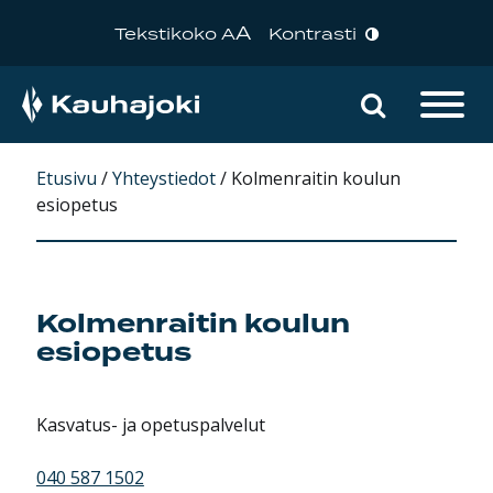
A
Tekstikoko A
Kontrasti
Hae sivu
Päävalikko
Etusivu
/
Yhteystiedot
/
Kolmenraitin koulun
esiopetus
Kolmenraitin koulun
esiopetus
Kasvatus- ja opetuspalvelut
040 587 1502