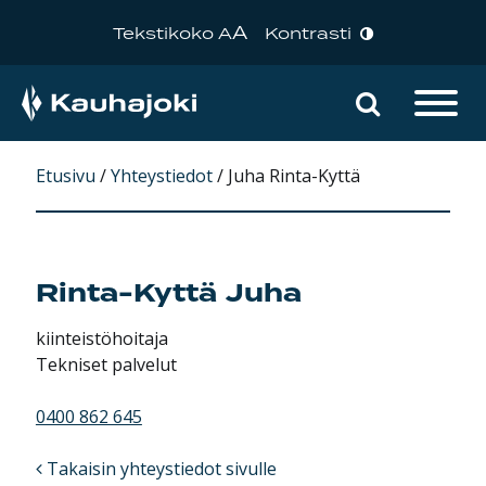
A
Tekstikoko A
Kontrasti
Hae sivu
Päävalikko
Etusivu
/
Yhteystiedot
/
Juha Rinta-Kyttä
Rinta-Kyttä
Juha
kiinteistöhoitaja
Tekniset palvelut
0400 862 645
Takaisin yhteystiedot sivulle