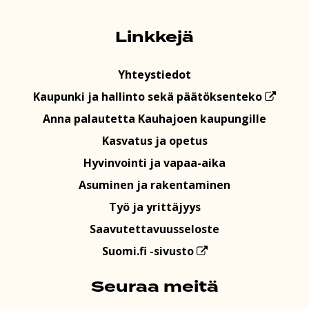
Linkkejä
Yhteystiedot
Kaupunki ja hallinto sekä päätöksenteko
Anna palautetta Kauhajoen kaupungille
Kasvatus ja opetus
Hyvinvointi ja vapaa-aika
Asuminen ja rakentaminen
Työ ja yrittäjyys
Saavutettavuusseloste
Suomi.fi -sivusto
Seuraa meitä