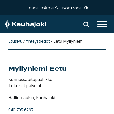
A
Tekstikoko A
Kontrasti
Hae sivu
Päävalikko
Etusivu
/
Yhteystiedot
/
Eetu Myllyniemi
Myllyniemi
Eetu
Kunnossapitopäällikkö
Tekniset palvelut
Hallintoaukio, Kauhajoki
040 705 6297