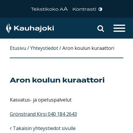
A
Tekstikoko A
Kontrasti
Hae sivu
Päävalikko
Etusivu
/
Yhteystiedot
/
Aron koulun kuraattori
Aron koulun kuraattori
Kasvatus- ja opetuspalvelut
Grönstrand Kirsi 040 184 2643
Takaisin yhteystiedot sivulle