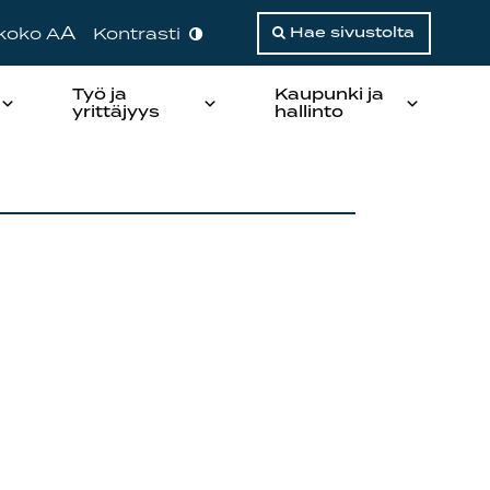
A
ikoko A
Kontrasti
Hae sivustolta
Työ ja
Kaupunki ja
yrittäjyys
hallinto