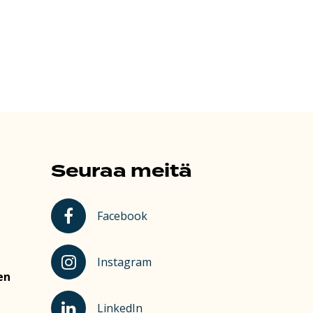
Seuraa meitä
Kauhajoki Facebookissa
Facebook
Kauhajoki Instagramissa
Instagram
en
Kauhajoki LinkedInissä
LinkedIn