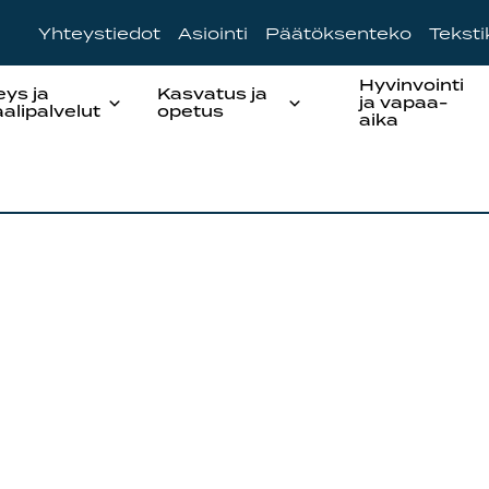
Yhteystiedot
Asiointi
Päätöksenteko
Tekst
Hyvinvointi
eys ja
Kasvatus ja
ja vapaa-
aalipalvelut
opetus
aika