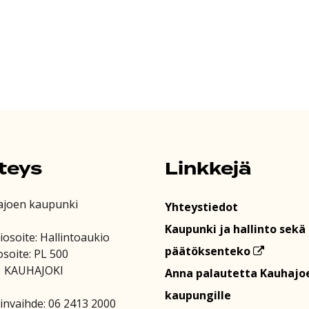
teys
Linkkejä
ajoen kaupunki
Yhteystiedot
Kaupunki ja hallinto sekä
iosoite: Hallintoaukio
päätöksenteko
osoite: PL 500
1 KAUHAJOKI
Anna palautetta Kauhajo
kaupungille
invaihde: 06 2413 2000