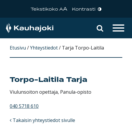
A
Tekstikoko A
Kontrasti
Hae sivu
Päävalikko
Etusivu
/
Yhteystiedot
/
Tarja Torpo-Laitila
Torpo-Laitila
Tarja
Viulunsoiton opettaja, Panula-opisto
040 5718 610
Takaisin yhteystiedot sivulle